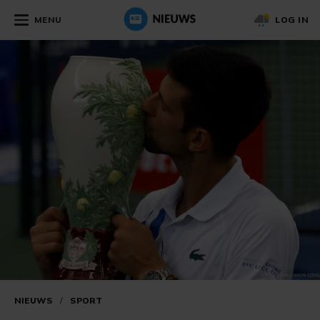
MENU
LOG IN
NIEUWS
/
SPORT