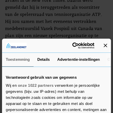
artikel in de New York Times. Daarin werd
gemeld dat hij is teruggetreden als voorzitter
van de spelersraad van tennisorganisatie ATP.
Hij zou samen met het eveneens vertrokken
medebestuurslid Vasek Pospisil uit Canada van
plan zijn een nieuwe spelersorganisatie op te
richten, de Professional Tennis Players
Association (PTPA).
Toestemming
Details
Advertentie-instellingen
Ov
Andere topspelers als Roger Federer en Rafael
Nadal reageerden negatief. Volgens de twee
aloude rivalen van Djokovic is de tenniswereld
Verantwoord gebruik van uw gegevens
juist in deze moeilijke coronatijden gebaat bij
Wij en
onze 1022 partners
verwerken je persoonlijke
saamhorigheid en niet bij verdeeldheid.
gegevens (bijv. uw IP-adres) met behulp van
technologieën zoals cookies om informatie op uw
apparaat op te slaan en te gebruiken met als doel
gepersonaliseerde advertenties en content, metingen aan