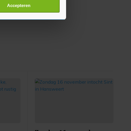
t
detailgedeelte
in. U kunt uw
Accepteren
p onze cookiepagina kun je