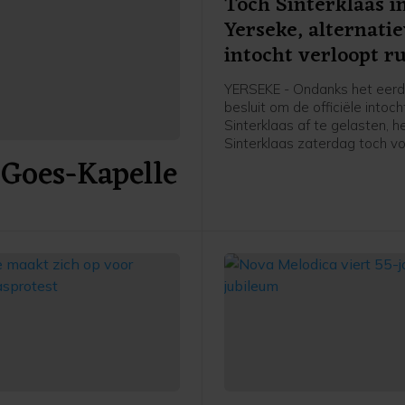
Toch Sinterklaas i
Yerseke, alternati
intocht verloopt ru
YERSEKE - Ondanks het eer
besluit om de officiële intoc
Sinterklaas af te gelasten, h
Sinterklaas zaterdag toch v
 Goes-Kapelle
wal gezet in Yerseke. De Si
met zwart geschminkte Piet
onderwerp dat al langere tijd
discussie leidt. Actievoerde
niet aanwezig, waardoor de
alternatieve intocht rustig ve