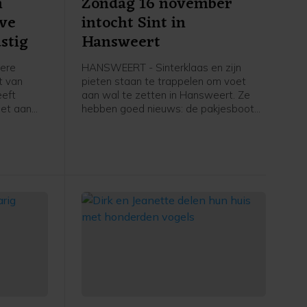
n
Zondag 16 november
eve
intocht Sint in
stig
Hansweert
dere
HANSWEERT - Sinterklaas en zijn
ht van
pieten staan te trappelen om voet
eeft
aan wal te zetten in Hansweert. Ze
oet aan
hebben goed nieuws: de pakjesboot
nt kwam
ligt op koers en Sint en zijn pieten
en, een
hopen zondag 16 november rond
 tot
14.30 uur te arriveren in de
rs waren
buitenhaven bij de steiger van het
fiets-voetveer. Muziekvereniging EMM/
rliep.
Scheldegalm zal het gezelschap
verwelkomen met de bekende
sinterklaas-meezingers.