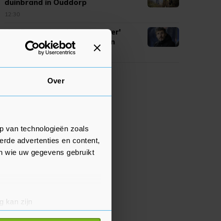
duinbrand in Ouddorp
12:30
Van Bommel vindt het 'een eer'
bondscoach van België te zijn
12:25
Over
p van technologieën zoals
erde advertenties en content,
en wie uw gegevens gebruikt
g kan zijn
erprinting)