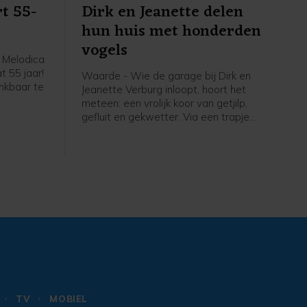
t 55-
Dirk en Jeanette delen
hun huis met honderden
vogels
 Melodica
t 55 jaar!
Waarde - Wie de garage bij Dirk en
ankbaar te
Jeanette Verburg inloopt, hoort het
meteen: een vrolijk koor van getjilp,
er leiding
gefluit en gekwetter. Via een trapje
ke, viert
naar boven kom je in een ruimte die
en op
letterlijk leeft. De hele
eater De
bovenverdieping is één grote volière,
rieerd
gevuld met wel 130 kanaries en
spelsongs
dwergpapegaaitjes.
reis vol
t in het
ouwen ons
 zon zal
 weer.
TV
MOBIEL