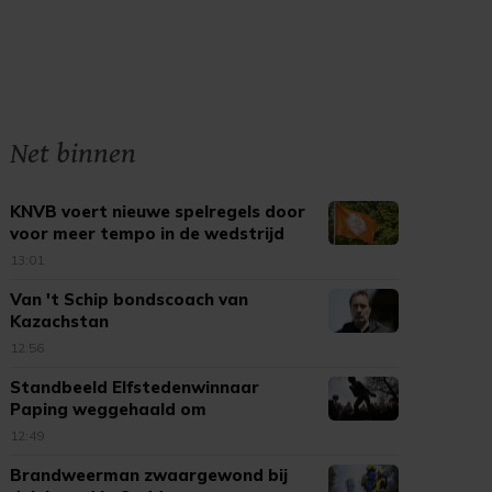
Net binnen
KNVB voert nieuwe spelregels door
voor meer tempo in de wedstrijd
13:01
Van 't Schip bondscoach van
Kazachstan
12:56
Standbeeld Elfstedenwinnaar
Paping weggehaald om
beschadigingen
12:49
Brandweerman zwaargewond bij