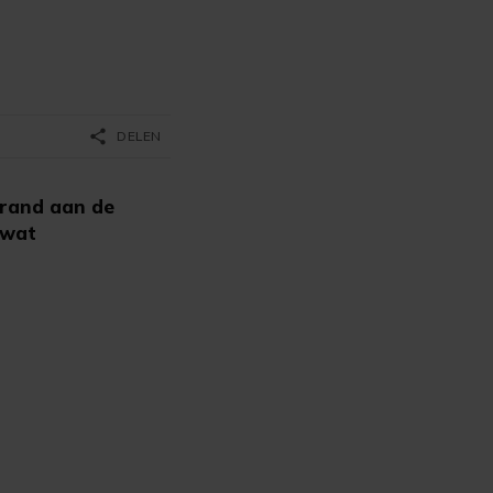
share
DELEN
brand aan de
 wat