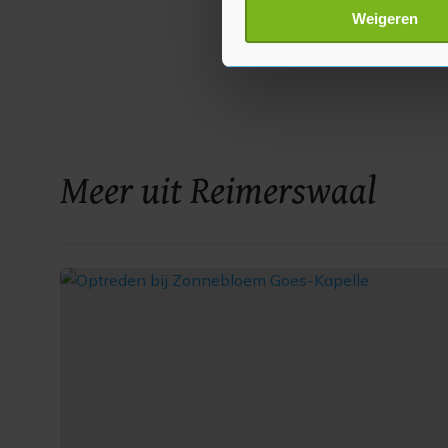
Lees meer over hoe uw perso
Weigeren
toestemming op elk moment wi
Met cookies werkt onze websi
ons cookiebeleid bekijken en 
Meer uit Reimerswaal