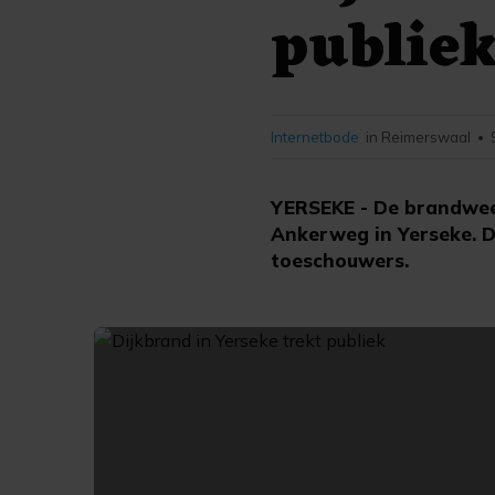
publie
Internetbode
in Reimerswaal
•
YERSEKE - De brandwee
Ankerweg in Yerseke. D
toeschouwers.