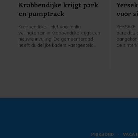
Krabbendijke krijgt park
Yersek
en pumptrack
voor s
Krabbendijke - Het voormalig
YERSEKE 
veilingterrein in Krabbendijke krijgt een
bereidt z
nieuwe invulling. De gemeenteraad
aangekond
heeft duidelijke kaders vastgesteld
de sinterk
voor de inrichting van het terrein, dat
komende 
een groene ontmoetingsplek voor het
dorp moet worden.
PRIKBORD
VACAT