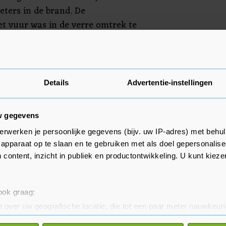
eters in de brand. De
t vuur was in de verre omtrek te
het vuur snel onder controle en
en al snel weer terug naar de
Details
Advertentie-instellingen
w gegevens
erwerken je persoonlijke gegevens (bijv. uw IP-adres) met behul
apparaat op te slaan en te gebruiken met als doel gepersonalise
 content, inzicht in publiek en productontwikkeling. U kunt kiez
 ook graag:
 over uw geografische locatie, die tot een paar meter nauwkeuri
eren door het actief te scannen op specifieke eigenschappen (fing