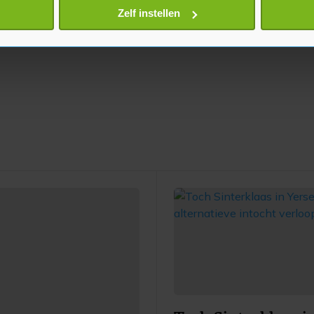
onlijke gegevens worden verwerkt en stel uw voorkeuren in he
Zelf instellen
jzigen of intrekken in de Cookieverklaring.
te beter en wordt jouw bezoek makkelijker en persoonlijker. O
je gemaakte keuze altijd wijzigen of intrekken.