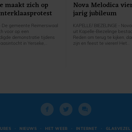
e maakt zich op
Nova Melodica vier
interklaasprotest
jarig jubileum
- De gemeente Reimerswaal
KAPELLE/ BIEZELINGE - Nova
ich voor op een
uit Kapelle-Biezelinge bestaa
igde demonstratie tijdens
Reden om terug te kijken, d
laasintocht in Yerseke,
zijn en feest te vieren! Het
zaterdag 15 november.
jongerenkoor en -combo, ond
van dirigent Marianne van Dij
dit met een muzikaal optred
zaterdag 15 november in Th
Mythe in Goes. Met een geva
programma vol krachtige go
wordt u meegenomen op een 
van hoop en verwachting. Juis
donker laten hoop en vertr
uitzien naar de toekomst. De
opnieuw opgaan, iedere dag
URES
NIEUWS
HET WEER
INTERNET
GLASVEZEL