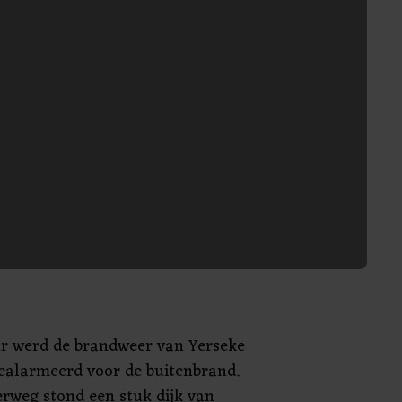
ur werd de brandweer van Yerseke
ealarmeerd voor de buitenbrand.
rweg stond een stuk dijk van