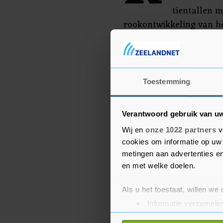
tientallen m
rookontwikkeling van he
zien. De brandweer had 
de brandweerlieden kond
kazerne.
Toestemming
Verantwoord gebruik van u
Wij en
onze 1022 partners
v
cookies om informatie op uw 
metingen aan advertenties en
en met welke doelen.
Als u het toestaat, willen we
Informatie verzamelen
Uw apparaat identific