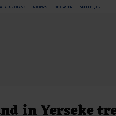
ACATUREBANK
NIEUWS
HET WEER
SPELLETJES
nd in Yerseke tr