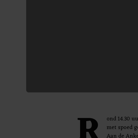
R
ond 14.30 u
met spoed g
Aan de Anke