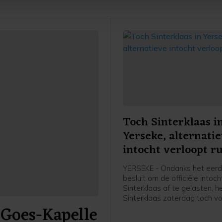
je gemaakte keuze altijd wijzigen of intrekken.
Toch Sinterklaas i
Yerseke, alternati
intocht verloopt ru
YERSEKE - Ondanks het eer
besluit om de officiële intoc
Sinterklaas af te gelasten, h
Sinterklaas zaterdag toch v
 Goes-Kapelle
wal gezet in Yerseke. De Si
met zwart geschminkte Piet