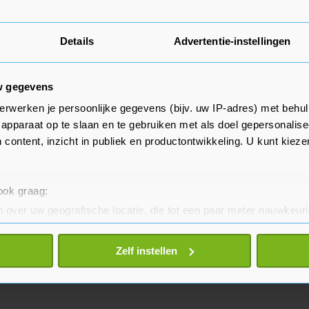
Details
Advertentie-instellingen
w gegevens
erwerken je persoonlijke gegevens (bijv. uw IP-adres) met behul
apparaat op te slaan en te gebruiken met als doel gepersonalise
 content, inzicht in publiek en productontwikkeling. U kunt kiez
 ook graag:
 over uw geografische locatie, die tot een paar meter nauwkeuri
eren door het actief te scannen op specifieke eigenschappen (fing
onlijke gegevens worden verwerkt en stel uw voorkeuren in he
Zelf instellen
jzigen of intrekken in de Cookieverklaring.
te beter en wordt jouw bezoek makkelijker en persoonlijker. O