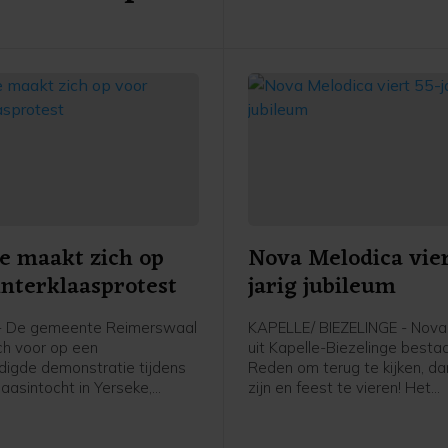
onderwerp dat al langere tijd
discussie leidt. Actievoerde
niet aanwezig, waardoor de
alternatieve intocht rustig ve
e maakt zich op
Nova Melodica vier
interklaasprotest
jarig jubileum
- De gemeente Reimerswaal
KAPELLE/ BIEZELINGE - Nova
ich voor op een
uit Kapelle-Biezelinge bestaa
igde demonstratie tijdens
Reden om terug te kijken, d
laasintocht in Yerseke,
zijn en feest te vieren! Het
zaterdag 15 november.
jongerenkoor en -combo, ond
van dirigent Marianne van Dij
dit met een muzikaal optred