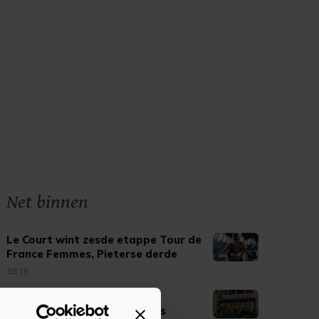
Net binnen
Le Court wint zesde etappe Tour de
France Femmes, Pieterse derde
18:15
Plusje voor AEX-index, SBM
Offshore fors hoger na cijfers