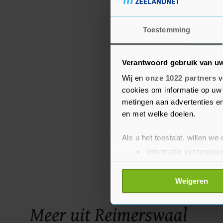
Toestemming
Verantwoord gebruik van u
Wij en
onze 1022 partners
v
cookies om informatie op uw 
metingen aan advertenties en
en met welke doelen.
Als u het toestaat, willen we
Informatie verzamelen
Uw apparaat identific
Lees meer over hoe uw perso
Weigeren
toestemming op elk moment wi
Meer uit Reimerswaal
Met cookies werkt onze websi