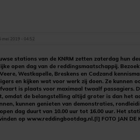
6 mei 2019 - 04:52
euwse stations van de KNRM zetten zaterdag hun de
delijke open dag van de reddingsmaatschappij. Bezoe
 Veere, Westkapelle, Breskens en Cadzand kennism
lligers en kijken wat voor werk zij doen. Ze kunnen
afvaart is plaats voor maximaal twaalf passagiers. 
, omdat de belangstelling altijd groter is dan het a
nnen, kunnen genieten van demonstraties, rondleidi
 open dag duurt van 10.00 uur tot 16.00 uur. Het stat
te vinden op www.reddingbootdag.nl.[l] FOTO JAN DE