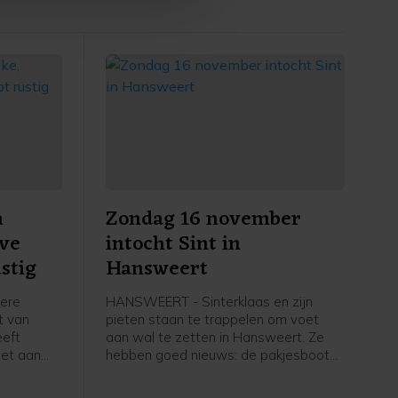
n
Zondag 16 november
eve
intocht Sint in
stig
Hansweert
dere
HANSWEERT - Sinterklaas en zijn
ht van
pieten staan te trappelen om voet
eeft
aan wal te zetten in Hansweert. Ze
oet aan
hebben goed nieuws: de pakjesboot
nt kwam
ligt op koers en Sint en zijn pieten
en, een
hopen zondag 16 november rond