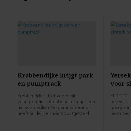
Krabbendijke krijgt park
Yersek
en pumptrack
voor s
Krabbendijke - Het voormalig
YERSEKE 
veilingterrein in Krabbendijke krijgt een
bereidt z
nieuwe invulling. De gemeenteraad
aangekond
heeft duidelijke kaders vastgesteld
de sinterk
voor de inrichting van het terrein, dat
komende 
een groene ontmoetingsplek voor het
dorp moet worden.