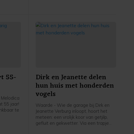
 tot
14.30 uur te arriveren in de
rs waren
buitenhaven bij de steiger van het
fiets-voetveer. Muziekvereniging EMM/
rliep.
Scheldegalm zal het gezelschap
verwelkomen met de bekende
sinterklaas-meezingers.
t 55-
Dirk en Jeanette delen
hun huis met honderden
vogels
 Melodica
t 55 jaar!
Waarde - Wie de garage bij Dirk en
ankbaar te
Jeanette Verburg inloopt, hoort het
meteen: een vrolijk koor van getjilp,
er leiding
gefluit en gekwetter. Via een trapje
ke, viert
naar boven kom je in een ruimte die
en op