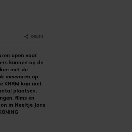
share
DELEN
uren open voor
kers kunnen op de
aken met de
 ook meevaren op
De KNRM kan niet
antal plaatsen.
ngen, films en
ion in Neeltje Jans
 KONING