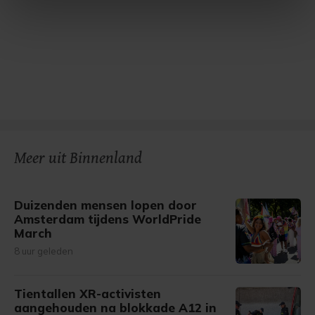
intrekken in de Cookieverklaring.
Met cookies werkt onze website beter en wordt jouw
bezoek makkelijker en persoonlijker. Op
onze cookiepagina kun je ons cookiebeleid bekijken en je
gemaakte keuze altijd wijzigen of intrekken.
Meer uit Binnenland
Duizenden mensen lopen door
Amsterdam tijdens WorldPride
March
8 uur geleden
Tientallen XR-activisten
aangehouden na blokkade A12 in