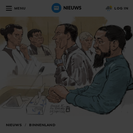
MENU
LOG IN
NIEUWS
/
BINNENLAND