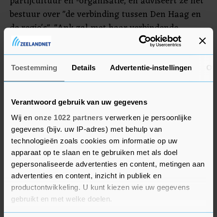
partijcultuur en -organisatie, en adviseert ze het
bestuur over "de verbinding tussen Den Haag en
de regio's". "Ank zal met haar verbindende
kwaliteiten en jarenlange ervaring in
verschillende rollen van grote waarde zijn in de
komende tijd", schrijft de partij in een
Toestemming
Details
Advertentie-instellingen
Ov
persbericht.
Verantwoord gebruik van uw gegevens
Wij en
onze 1022 partners
verwerken je persoonlijke
gegevens (bijv. uw IP-adres) met behulp van
technologieën zoals cookies om informatie op uw
apparaat op te slaan en te gebruiken met als doel
gepersonaliseerde advertenties en content, metingen aan
advertenties en content, inzicht in publiek en
productontwikkeling. U kunt kiezen wie uw gegevens
gebruikt en met welke doelen.