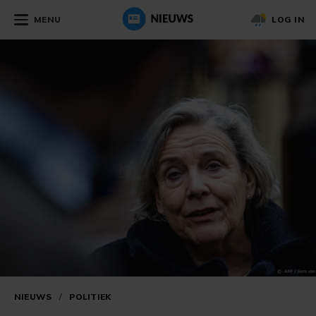
MENU
LOG IN
NIEUWS
/
POLITIEK