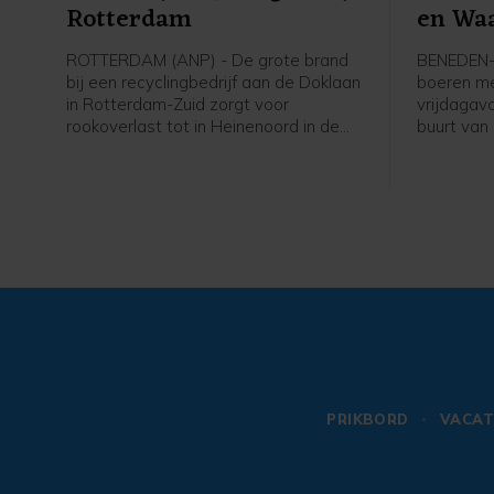
Rotterdam
en Wa
ROTTERDAM (ANP) - De grote brand
BENEDEN-
bij een recyclingbedrijf aan de Doklaan
boeren me
in Rotterdam-Zuid zorgt voor
vrijdagav
rookoverlast tot in Heinenoord in de
buurt van
Hoeksche Waard. De Maastunnel is
Leeuwen 
vanwege de rookontwikkeling dicht in
Waal). De
beide richtingen. Op de wegen rond de
faciliteer
brand staat het verkeer behoorlijk
woordvoe
vast, ziet een ANP-verslaggever.
PRIKBORD
VACAT