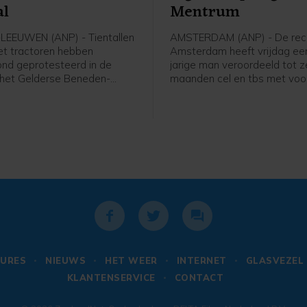
al
Mentrum
LEEUWEN (ANP) - Tientallen
AMSTERDAM (ANP) - De rech
t tractoren hebben
Amsterdam heeft vrijdag ee
ond geprotesteerd in de
jarige man veroordeeld tot 
 het Gelderse Beneden-
maanden cel en tbs met vo
(gemeente West Maas en
voor onder meer een geweld
 politie was aanwezig en
in zorginstelling Mentrum in 
de de demonstratie, liet een
vorig jaar, waarvan twee vro
rder weten.
verpleegkundigen het slachto
werden.
URES
NIEUWS
HET WEER
INTERNET
GLASVEZEL
KLANTENSERVICE
CONTACT