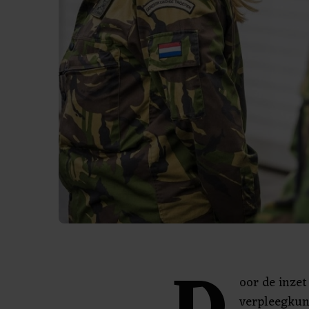
oor de inze
verpleegkun