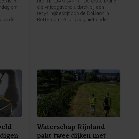
on is in
ROTTERDAM (ANP) - De grote brand
erdag om
die vrijdagavond uitbrak bij een
recyclingbedrijf aan de Doklaan in
 aan de
Rotterdam-Zuid is nog niet onder
 Dat
controle, aldus de veiligheidsregio. De
brandweer zet een drone in om onder
andere hotspots van de brand op te
sporen. De vele eenheden van de
brandweer die blussen worden
bijgestaan door een blusboot van het
Havenbedrijf.
weld
Waterschap Rijnland
ndigen
pakt twee dijken met