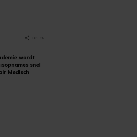
share
DELEN
andemie wordt
uisopnames snel
air Medisch