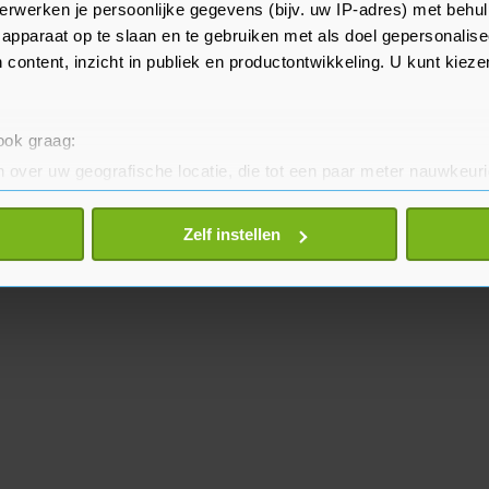
iëntenspreiding (LCPS) met
erwerken je persoonlijke gegevens (bijv. uw IP-adres) met behul
apparaat op te slaan en te gebruiken met als doel gepersonalise
 content, inzicht in publiek en productontwikkeling. U kunt kiez
 ook graag:
 over uw geografische locatie, die tot een paar meter nauwkeuri
eren door het actief te scannen op specifieke eigenschappen (fing
onlijke gegevens worden verwerkt en stel uw voorkeuren in he
Zelf instellen
jzigen of intrekken in de Cookieverklaring.
te beter en wordt jouw bezoek makkelijker en persoonlijker. O
je gemaakte keuze altijd wijzigen of intrekken.