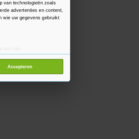
p van technologieën zoals
erde advertenties en content,
en wie uw gegevens gebruikt
g kan zijn
erprinting)
t
detailgedeelte
in. U kunt uw
Accepteren
p onze cookiepagina kun je