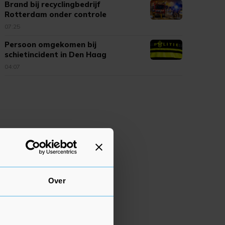
Brand bij recyclingbedrijf
Rotterdam onder controle
07:25
Persoon omgekomen bij
schietincident in Den Haag
04:07
Over