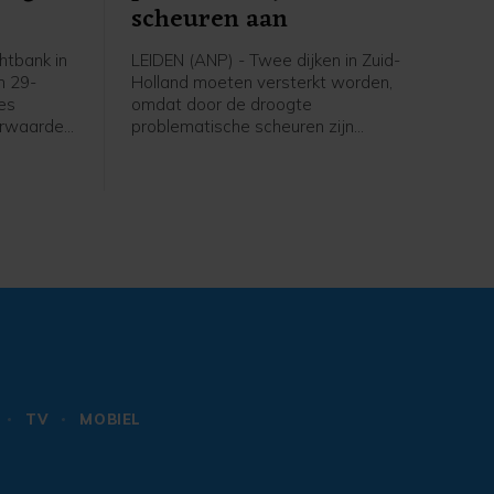
scheuren aan
tbank in
LEIDEN (ANP) - Twee dijken in Zuid-
n 29-
Holland moeten versterkt worden,
zes
omdat door de droogte
orwaarden
problematische scheuren zijn
sincident
ontstaan. Het gaat om een kade langs
oktober
De Does bij Hoogmade en om een dijk
uwelijke
bij Reeuwijk.
ffer
TV
MOBIEL