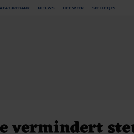
ACATUREBANK
NIEUWS
HET WEER
SPELLETJES
e vermindert st