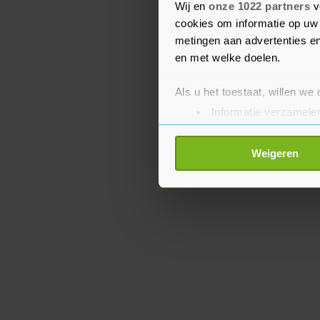
Coördinatiecentrum Pat
Wij en
onze 1022 partners
v
medische planners.
cookies om informatie op uw 
metingen aan advertenties en
en met welke doelen.
Als u het toestaat, willen we
Informatie verzamelen
Uw apparaat identific
Lees meer over hoe uw perso
Weigeren
toestemming op elk moment wi
Met cookies werkt onze websi
ons cookiebeleid bekijken en 