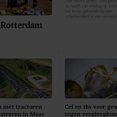
DEN HAAG (ANP) - Een perso
de nacht van vrijdag op zat
het leven gekomen bij een
schietincident in een woning
f Rotterdam
New Yorksingel in Den Haag.
meldt de politie op X.
 met tractoren
Cel en tbs voor ge
streren in Maas
tegen verpleegku