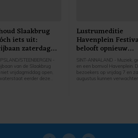
houd Slaakbrug
Lustrumeditie
óch iets uit:
Havenplein Festiva
ijbaan zaterdag
belooft opnieuw
en
feestweekend in Si
LIPSLAND/STEENBERGEN -
SINT-ANNALAND - Muziek, ge
Annaland
ijbaan van de Slaakbrug
en een bomvol Havenplein. D
 niet vrijdagmiddag open,
bezoekers op vrijdag 7 en z
waterstaat eerder deze
augustus kunnen verwachten
had beloofd. De
de vijfde editie van het Have
eden lopen iets uit,
Festival. Het gratis feest val
het verkeer naar
traditiegetrouw samen met 
ng pas vanaf
en jaarlijkse braderie en is i
chtend 06.00 uur weer over
uitgegroeid tot een vaste w
ijbaan kan rijden. Meteen
de evenementenkalender van
at de parallelweg dicht.
Annaland.