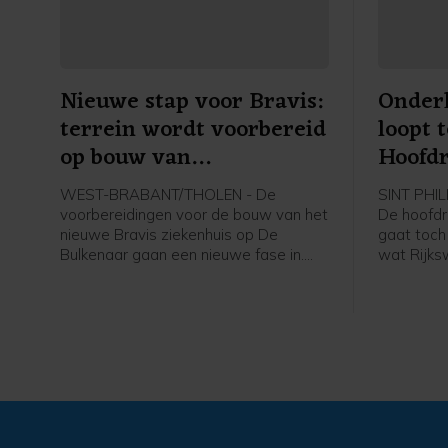
Nieuwe stap voor Bravis:
Onder
terrein wordt voorbereid
loopt t
op bouw van
Hoofdr
splinternieuw ziekenhuis
pas op
WEST-BRABANT/THOLEN - De
SINT PHI
voorbereidingen voor de bouw van het
De hoofdr
nieuwe Bravis ziekenhuis op De
gaat toch
Bulkenaar gaan een nieuwe fase in.
wat Rijks
Vanaf maandag 17 augustus start de
week wel 
gemeente Roosendaal met het
werkzaamh
bouwrijp maken van het terrein. De
waardoor 
daadwerkelijke bouw van het
verwachti
ziekenhuis staat gepland voor oktober.
zaterdago
de hoofdr
daarna ga