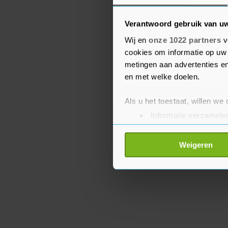
brengen aan Het Modepun
Annaland.
Verantwoord gebruik van u
Wij en
onze 1022 partners
v
In de onderstaande pro
cookies om informatie op uw 
actie van vrijdag en za
metingen aan advertenties en
en met welke doelen.
Als u het toestaat, willen we
Informatie verzamelen
Uw apparaat identific
Lees meer over hoe uw perso
Weigeren
toestemming op elk moment wi
Met cookies werkt onze websi
ons cookiebeleid bekijken en 