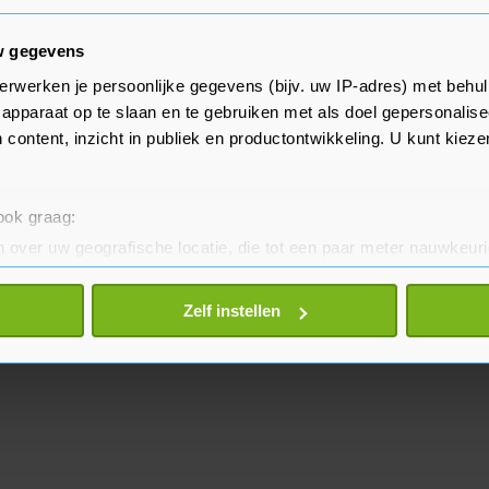
t aan de Ring 78 in Sint-
w gegevens
erwerken je persoonlijke gegevens (bijv. uw IP-adres) met behul
motievideo op YouTube wordt de
apparaat op te slaan en te gebruiken met als doel gepersonalise
terdag aangekondigd:
 content, inzicht in publiek en productontwikkeling. U kunt kiez
 ook graag:
 over uw geografische locatie, die tot een paar meter nauwkeuri
eren door het actief te scannen op specifieke eigenschappen (fing
onlijke gegevens worden verwerkt en stel uw voorkeuren in he
Zelf instellen
jzigen of intrekken in de Cookieverklaring.
te beter en wordt jouw bezoek makkelijker en persoonlijker. O
je gemaakte keuze altijd wijzigen of intrekken.