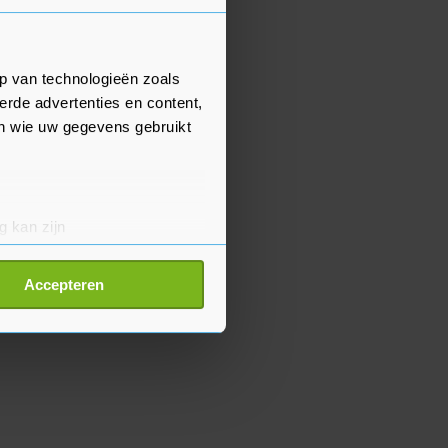
p van technologieën zoals
erde advertenties en content,
en wie uw gegevens gebruikt
g kan zijn
erprinting)
t
detailgedeelte
in. U kunt uw
Accepteren
p onze cookiepagina kun je