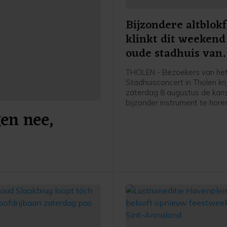
Bijzondere altblokf
klinkt dit weekend
oude stadhuis van
Tholen
THOLEN - Bezoekers van he
Stadhuisconcert in Tholen kr
zaterdag 8 augustus de kan
bijzonder instrument te hore
en nee,
maar zelden klinkt. Sascha
bespeelt dan een speciaal 
altblokfluit, begeleid door cla
Marijn Slappendel. Het conce
om 15.30 uur in het oude sta