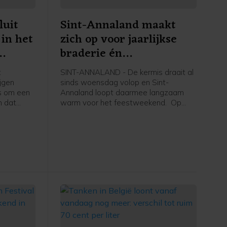
luit
Sint-Annaland maakt
 in het
zich op voor jaarlijkse
braderie én
kinderbraderie
t
SINT-ANNALAND - De kermis draait al
ijgen
sinds woensdag volop en Sint-
s om een
Annaland loopt daarmee langzaam
n dat
warm voor het feestweekend. Op
 Mommertz
zaterdag 8 augustus is het weer tijd
gestemde
voor de jaarlijkse braderie.
vecinist
rt begint
dhuis.