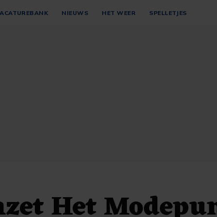
ACATUREBANK
NIEUWS
HET WEER
SPELLETJES
mzet Het Modepu