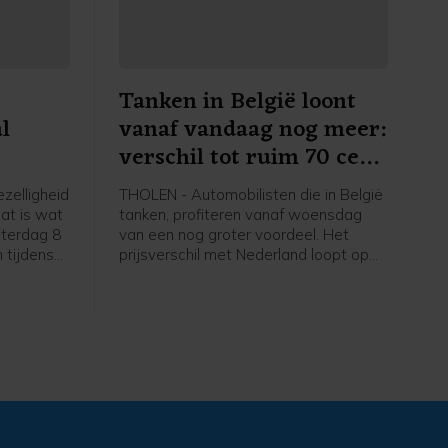
Tanken in België loont
l
vanaf vandaag nog meer:
verschil tot ruim 70 cent
nt-
per liter
zelligheid
THOLEN - Automobilisten die in België
at is wat
tanken, profiteren vanaf woensdag
aterdag 8
van een nog groter voordeel. Het
 tijdens
prijsverschil met Nederland loopt op
nplein
tot ruim 70 cent per liter benzine.
t
de kermis
nmiddels
aarde op
 Sint-