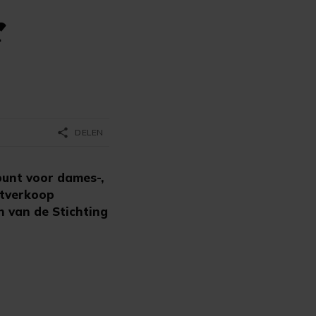
r
share
DELEN
unt voor dames-,
itverkoop
n van de Stichting