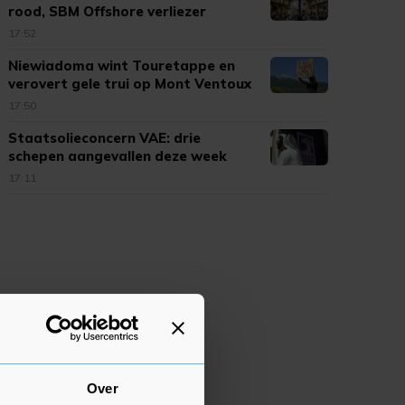
rood, SBM Offshore verliezer
17:52
Niewiadoma wint Touretappe en
verovert gele trui op Mont Ventoux
17:50
Staatsolieconcern VAE: drie
schepen aangevallen deze week
17:11
Over