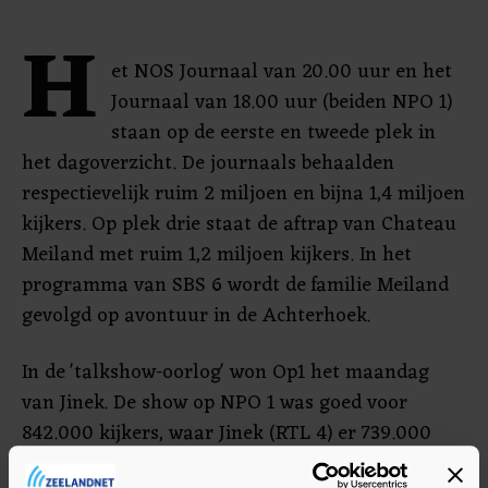
H
et NOS Journaal van 20.00 uur en het
Journaal van 18.00 uur (beiden NPO 1)
staan op de eerste en tweede plek in
het dagoverzicht. De journaals behaalden
respectievelijk ruim 2 miljoen en bijna 1,4 miljoen
kijkers. Op plek drie staat de aftrap van Chateau
Meiland met ruim 1,2 miljoen kijkers. In het
programma van SBS 6 wordt de familie Meiland
gevolgd op avontuur in de Achterhoek.
In de 'talkshow-oorlog' won Op1 het maandag
van Jinek. De show op NPO 1 was goed voor
842.000 kijkers, waar Jinek (RTL 4) er 739.000
mensen trok.