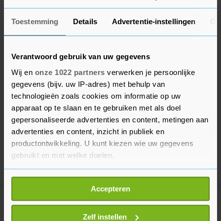
Toestemming
Details
Advertentie-instellingen
Ov
Verantwoord gebruik van uw gegevens
Wij en
onze 1022 partners
verwerken je persoonlijke
gegevens (bijv. uw IP-adres) met behulp van
technologieën zoals cookies om informatie op uw
apparaat op te slaan en te gebruiken met als doel
gepersonaliseerde advertenties en content, metingen aan
advertenties en content, inzicht in publiek en
productontwikkeling. U kunt kiezen wie uw gegevens
gebruikt en met welke doelen.
Als u het toestaat, willen we ook graag:
Accepteren
Informatie verzamelen over uw geografische
locatie, die tot een paar meter nauwkeurig kan zijn
Meer uit Entertainment
Uw apparaat identificeren door het actief te
Zelf instellen