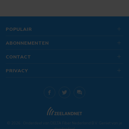
POPULAIR
ABONNEMENTEN
CONTACT
PRIVACY
© 2026
. Onderdeel van
DELTA Fiber Nederland B.V.
Geniet van je
donderdag!