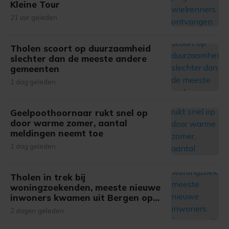
Kleine Tour
21 uur geleden
Tholen scoort op duurzaamheid
slechter dan de meeste andere
gemeenten
1 dag geleden
Geelpoothoornaar rukt snel op
door warme zomer, aantal
meldingen neemt toe
1 dag geleden
Tholen in trek bij
woningzoekenden, meeste nieuwe
inwoners kwamen uit Bergen op
Zoom
2 dagen geleden