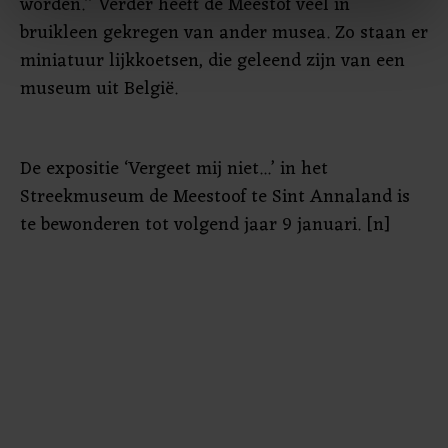
worden.’’ Verder heeft de Meestof veel in
intrekken in de Cookieverklaring.
bruikleen gekregen van ander musea. Zo staan er
miniatuur lijkkoetsen, die geleend zijn van een
Met cookies werkt onze website beter en wordt jouw
museum uit België.
bezoek makkelijker en persoonlijker. Op
onze cookiepagina kun je ons cookiebeleid bekijken en je
gemaakte keuze altijd wijzigen of intrekken.
De expositie ‘Vergeet mij niet...’ in het
Streekmuseum de Meestoof te Sint Annaland is
te bewonderen tot volgend jaar 9 januari. [n]