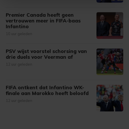
Met cookies werkt onze website beter en wordt jouw
Premier Canada heeft geen
bezoek makkelijker en persoonlijker. Op
vertrouwen meer in FIFA-baas
onze cookiepagina kun je ons cookiebeleid bekijken en je
Infantino
gemaakte keuze altijd wijzigen of intrekken.
10 uur geleden
PSV wijst voorstel schorsing van
drie duels voor Veerman af
12 uur geleden
FIFA ontkent dat Infantino WK-
finale aan Marokko heeft beloofd
12 uur geleden