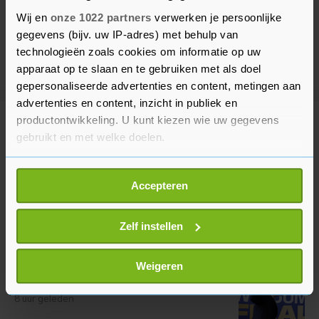
Wij en
onze 1022 partners
verwerken je persoonlijke
gegevens (bijv. uw IP-adres) met behulp van
technologieën zoals cookies om informatie op uw
apparaat op te slaan en te gebruiken met als doel
gepersonaliseerde advertenties en content, metingen aan
advertenties en content, inzicht in publiek en
productontwikkeling. U kunt kiezen wie uw gegevens
Meer uit Voetbal
gebruikt en met welke doelen.
Als u het toestaat, willen we ook graag:
Zuid-Koreaanse bond onderzocht
Accepteren
om aanstelling trainer
Informatie verzamelen over uw geografische
locatie, die tot een paar meter nauwkeurig kan zijn
3 uur geleden
Uw apparaat identificeren door het actief te
Zelf instellen
scannen op specifieke eigenschappen (fingerprinting)
Lees meer over hoe uw persoonlijke gegevens worden
Infantino blijft aan als FIFA-
Weigeren
voorzitter na overleg in Marokko
verwerkt en stel uw voorkeuren in het
detailgedeelte
in.
U kunt uw toestemming op elk moment wijzigen of
8 uur geleden
intrekken in de Cookieverklaring.