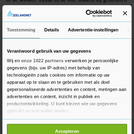
in de winkel. Vanaf 12.30 uur maken zij gedichten
op maat voor bezoekers van de winkel.
Paradijs
Toestemming
Details
Advertentie-instellingen
Ov
Zeeuws-Vlaming Wim Jansen presenteert
woensdag 11 maart zijn nieuwe boek ‘O vader wij
Verantwoord gebruik van uw gegevens
zijn samen geweest, verhalen van een overkant’.
Wij en
onze 1022 partners
verwerken je persoonlijke
Vanaf 15.30 uur vertelt hij over zijn jeugd in het
gegevens (bijv. uw IP-adres) met behulp van
voormalige gehucht Paradijs in de buurt van
technologieën zoals cookies om informatie op uw
Terneuzen.
apparaat op te slaan en te gebruiken met als doel
gepersonaliseerde advertenties en content, metingen aan
Op de laatste dag van de Boekenweek is
advertenties en content, inzicht in publiek en
journalist Oscar Garschagen, tegenwoordig
productontwikkeling. U kunt kiezen wie uw gegevens
gebruikt en met welke doelen.
woonachtig in Grijpskerke, te gast in de
Kloveniersdoelen. De oud-correspondent in China
Als u het toestaat, willen we ook graag:
voor NRC vertelt hij over ‘het dubbel gezicht van
Accepteren
Informatie verzamelen over uw geografische