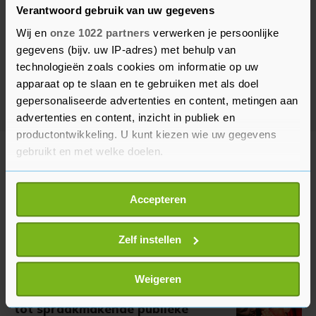
Verantwoord gebruik van uw gegevens
Wij en
onze 1022 partners
verwerken je persoonlijke
gegevens (bijv. uw IP-adres) met behulp van
technologieën zoals cookies om informatie op uw
apparaat op te slaan en te gebruiken met als doel
gepersonaliseerde advertenties en content, metingen aan
advertenties en content, inzicht in publiek en
productontwikkeling. U kunt kiezen wie uw gegevens
gebruikt en met welke doelen.
Meer uit Entertainment
Als u het toestaat, willen we ook graag:
Accepteren
Britse schrijver van The Horse
Informatie verzamelen over uw geografische
Whisperer overleden
locatie, die tot een paar meter nauwkeurig kan zijn
3 jaar geleden
Uw apparaat identificeren door het actief te
Zelf instellen
scannen op specifieke eigenschappen (fingerprinting)
Lees meer over hoe uw persoonlijke gegevens worden
Weigeren
verwerkt en stel uw voorkeuren in het
detailgedeelte
in.
BNN 25 jaar: van tv-programma
tot spraakmakende publieke
U kunt uw toestemming op elk moment wijzigen of