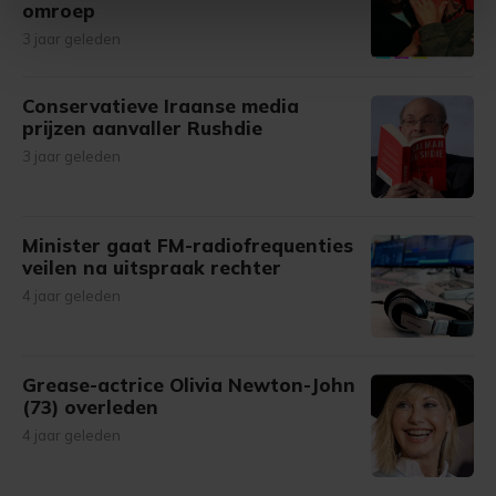
omroep
intrekken in de Cookieverklaring.
3 jaar geleden
Met cookies werkt onze website beter en wordt jouw
bezoek makkelijker en persoonlijker. Op
Conservatieve Iraanse media
onze cookiepagina kun je ons cookiebeleid bekijken en je
prijzen aanvaller Rushdie
gemaakte keuze altijd wijzigen of intrekken.
3 jaar geleden
Minister gaat FM-radiofrequenties
veilen na uitspraak rechter
4 jaar geleden
Grease-actrice Olivia Newton-John
(73) overleden
4 jaar geleden