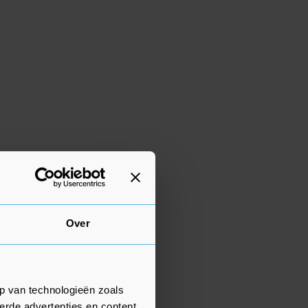
Over
p van technologieën zoals
erde advertenties en content,