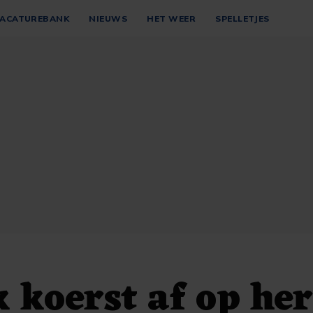
ACATUREBANK
NIEUWS
HET WEER
SPELLETJES
koerst af op her