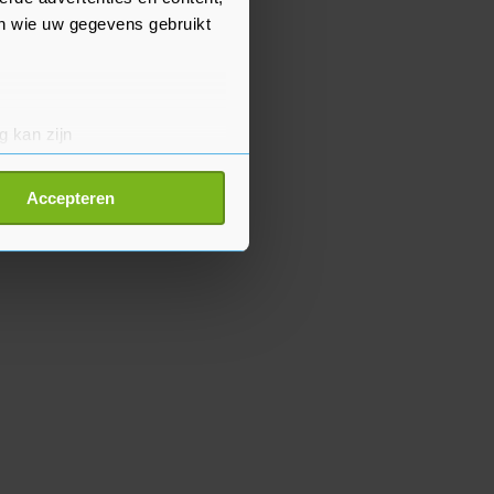
en wie uw gegevens gebruikt
g kan zijn
erprinting)
t
detailgedeelte
in. U kunt uw
Accepteren
p onze cookiepagina kun je