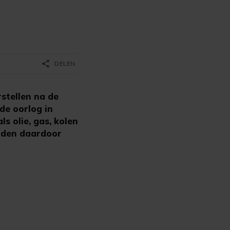
share
DELEN
stellen na de
 de oorlog in
ls olie, gas, kolen
orden daardoor