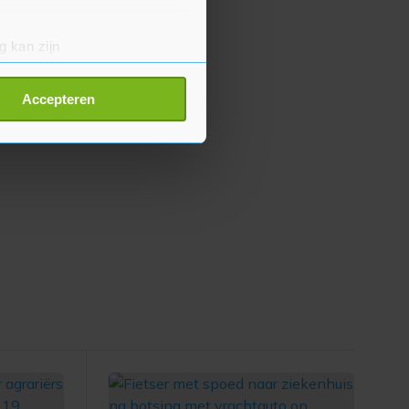
g kan zijn
erprinting)
t
detailgedeelte
in. U kunt uw
Accepteren
p onze cookiepagina kun je