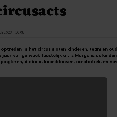
circusacts
juli 2023 - 10:05
ptreden in het circus sloten kinderen, team en ou
ljaar vorige week feestelijk af. ‘s Morgens oefende
s: jongleren, diabolo, koorddansen, acrobatiek, en me