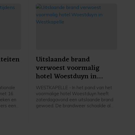
iteiten
Uitslaande brand
verwoest voormalig
hotel Woestduyn in
Westkapelle
tionale
WESTKAPELLE - In het pand van het
 met 16
voormalige hotel Woestduyn heeft
heken en
zaterdagavond een uitslaande brand
ers een
gewoed. De brandweer schaalde al
amma met
snel op naar een grote brand.
ugd,
 alles te
amma