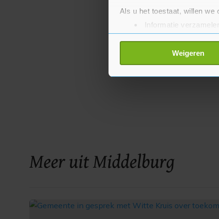
Als u het toestaat, willen we
Informatie verzamelen
Uw apparaat identific
Lees meer over hoe uw perso
Weigeren
toestemming op elk moment wi
Met cookies werkt onze websi
ons cookiebeleid bekijken en 
Meer uit Middelburg