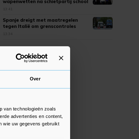
wapenwetten na schietpartij school
13:41
Spanje dreigt met maatregelen
tegen Italië om grenscontroles
13:34
Over
p van technologieën zoals
erde advertenties en content,
en wie uw gegevens gebruikt