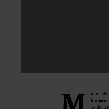
M
aar liefs
kinderen
ze de ac