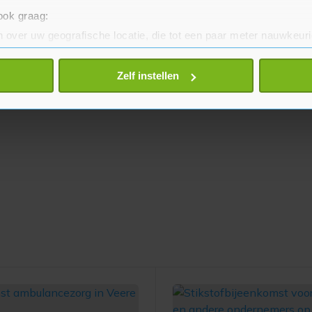
 ook graag:
 over uw geografische locatie, die tot een paar meter nauwkeuri
eren door het actief te scannen op specifieke eigenschappen (fing
onlijke gegevens worden verwerkt en stel uw voorkeuren in he
Zelf instellen
jzigen of intrekken in de Cookieverklaring.
te beter en wordt jouw bezoek makkelijker en persoonlijker. O
je gemaakte keuze altijd wijzigen of intrekken.