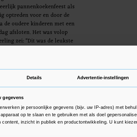
eerlijk pannenkoekenfeest als
ig optreden voor en door de
na de oudere kinderen met een
dag afsloten. Het was volop
erling zei: “Dit was de leukste
uders, opa’s en oma’s genoten mee
circusmeester die het hele
tussendoor het publiek
nde acts, maakte deze geslaagde
Details
Advertentie-instellingen
w gegevens
erwerken je persoonlijke gegevens (bijv. uw IP-adres) met behul
apparaat op te slaan en te gebruiken met als doel gepersonalise
 content, inzicht in publiek en productontwikkeling. U kunt kiez