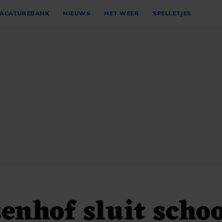
ACATUREBANK
NIEUWS
HET WEER
SPELLETJES
enhof sluit scho