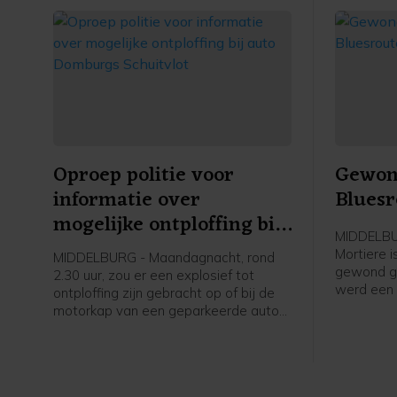
Oproep politie voor
Gewond
informatie over
Bluesr
mogelijke ontploffing bij
MIDDELBUR
auto Domburgs
Mortiere 
MIDDELBURG - Maandagnacht, rond
Schuitvlot
gewond ger
2.30 uur, zou er een explosief tot
werd een 
ontploffing zijn gebracht op of bij de
opgeroepe
motorkap van een geparkeerde auto
uiteindeli
aan het Domburgs Schuitvlot in
hulpdiens
Middelburg. De politie vraagt burgers
melding d
die hierover meer weten zich te
iemand g
melden.
plekke bl