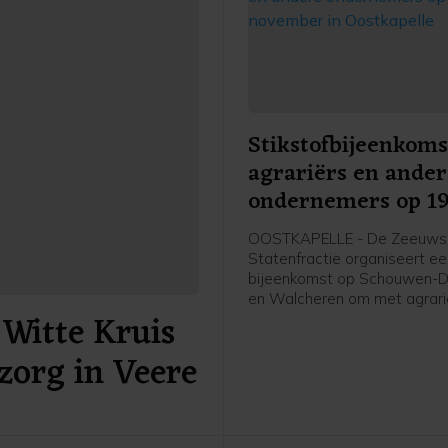
Stikstofbijeenkoms
agrariërs en ande
ondernemers op 1
november in Oostk
OOSTKAPELLE - De Zeeuws
Statenfractie organiseert e
bijeenkomst op Schouwen-D
en Walcheren om met agrari
Witte Kruis
andere (recreatie-)ondernem
gesprek te gaan over het Sti
zorg in Veere
2025. Dit plan presenteerde
provincie Zeeland eerder de