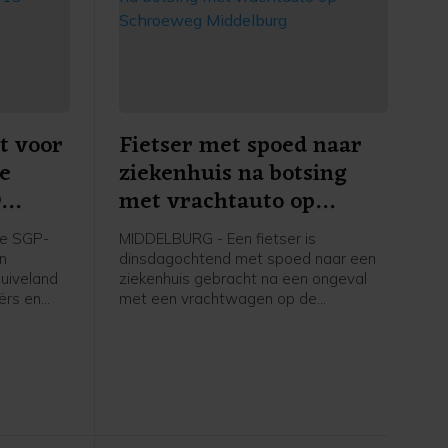
t voor
Fietser met spoed naar
re
ziekenhuis na botsing
9
met vrachtauto op
apelle
Schroeweg Middelburg
e SGP-
MIDDELBURG - Een fietser is
en
dinsdagochtend met spoed naar een
uiveland
ziekenhuis gebracht na een ongeval
ërs en
met een vrachtwagen op de
ers in
Schroeweg in Middelburg.
kstofplan
 de
ze maand.