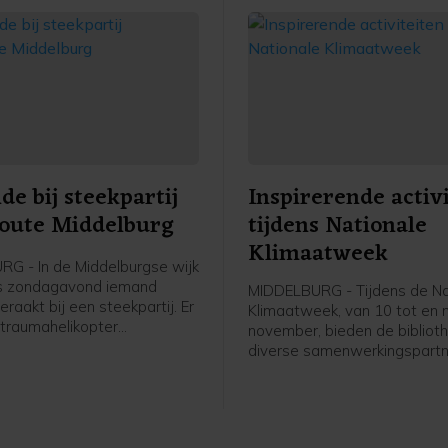
e bij steekpartij
Inspirerende activ
oute Middelburg
tijdens Nationale
Klimaatweek
G - In de Middelburgse wijk
is zondagavond iemand
MIDDELBURG - Tijdens de Na
aakt bij een steekpartij. Er
Klimaatweek, van 10 tot en
traumahelikopter
november, bieden de bibliot
n, maar de komst hiervan is
diverse samenwerkingspartn
jk geannuleerd.De
gevarieerd en gratis progr
ten kregen rond 19.40 uur de
activiteiten aan. Er is voor je
at er aan de Bluesroute
jongeren en volwassenen van
ewond was geraakt. Ter
doen. Bekijk het hele progr
eek een man betrokken te zijn