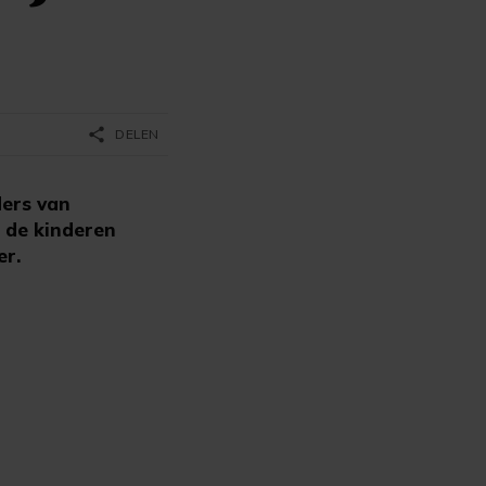
share
DELEN
ders van
n de kinderen
er.