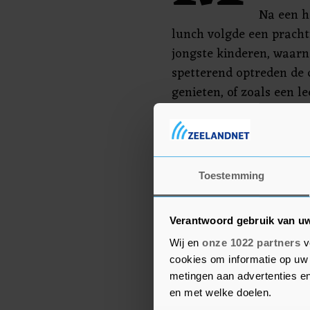
Na een h
lunch volgde een pracht
jongste kinderen, waar
spetterend optreden de 
genieten, of zoals een le
schooldag ooit.” Alle o
van alle circusacts. De 
optreden begeleidde en 
vermaakte met verrasse
Toestemming
dag compleet.
Verantwoord gebruik van u
Wij en
onze 1022 partners
v
cookies om informatie op uw 
metingen aan advertenties en
en met welke doelen.