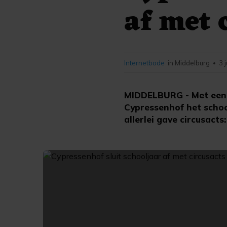
af met 
Internetbode
in Middelburg
3 
•
MIDDELBURG - Met een o
Cypressenhof het schoo
allerlei gave circusact