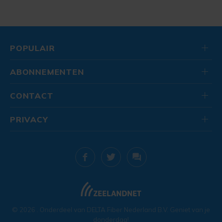
POPULAIR
ABONNEMENTEN
CONTACT
PRIVACY
© 2026
. Onderdeel van
DELTA Fiber Nederland B.V.
Geniet van je
donderdag!