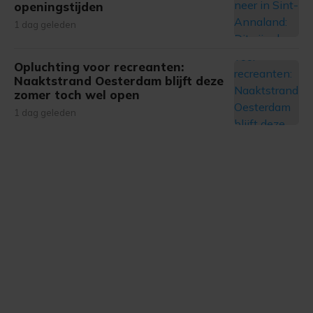
openingstijden
gemaakte keuze altijd wijzigen of intrekken.
1 dag geleden
Opluchting voor recreanten:
Naaktstrand Oesterdam blijft deze
zomer toch wel open
1 dag geleden