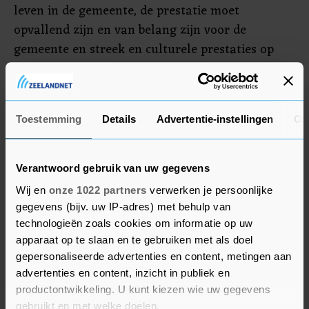
leven in de gemeente, de prestatie moet
opvallend zijn en van belang zijn voor de
gemeente en streek en culturele prestaties op
landelijk of internationaal niveau komen in het
bijzonder in aanmerking.
Twee jaar geleden won Stichting De Bunder in 's-
Toestemming
Details
Advertentie-instellingen
Ov
Heer Arendskerke de prijs, die bestaat uit een
geldbedrag en een kunstwerk.
Verantwoord gebruik van uw gegevens
Wij en
onze 1022 partners
verwerken je persoonlijke
gegevens (bijv. uw IP-adres) met behulp van
technologieën zoals cookies om informatie op uw
apparaat op te slaan en te gebruiken met als doel
gepersonaliseerde advertenties en content, metingen aan
advertenties en content, inzicht in publiek en
productontwikkeling. U kunt kiezen wie uw gegevens
gebruikt en met welke doelen.