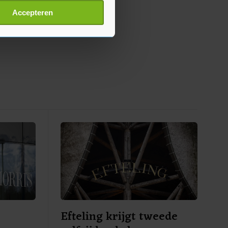
t
detailgedeelte
in. U kunt uw
Accepteren
p onze cookiepagina kun je
Efteling krijgt tweede