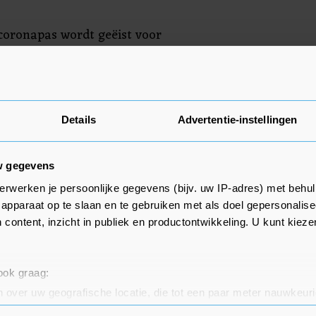
coronapas wordt geëist voor
, hoeven mensen geen mondkapje
n.
Details
Advertentie-instellingen
w gegevens
erwerken je persoonlijke gegevens (bijv. uw IP-adres) met behul
apparaat op te slaan en te gebruiken met als doel gepersonalise
 content, inzicht in publiek en productontwikkeling. U kunt kiez
 ook graag:
 over uw geografische locatie, die tot een paar meter nauwkeuri
eren door het actief te scannen op specifieke eigenschappen (fing