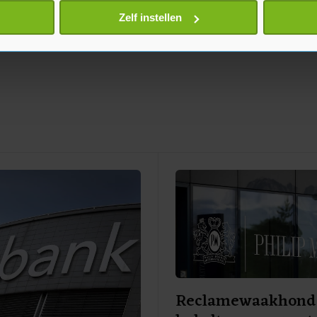
onlijke gegevens worden verwerkt en stel uw voorkeuren in he
Zelf instellen
jzigen of intrekken in de Cookieverklaring.
te beter en wordt jouw bezoek makkelijker en persoonlijker. O
je gemaakte keuze altijd wijzigen of intrekken.
Reclamewaakhond