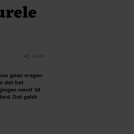
urele
share
DELEN
pas gaan vragen
n dat het
gingen vanaf 18
derd. Dat geldt