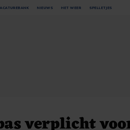
ACATUREBANK
NIEUWS
HET WEER
SPELLETJES
as verplicht voo