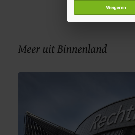
Lees meer over hoe uw perso
Weigeren
toestemming op elk moment wi
Met cookies werkt onze websi
ons cookiebeleid bekijken en 
Meer uit Binnenland