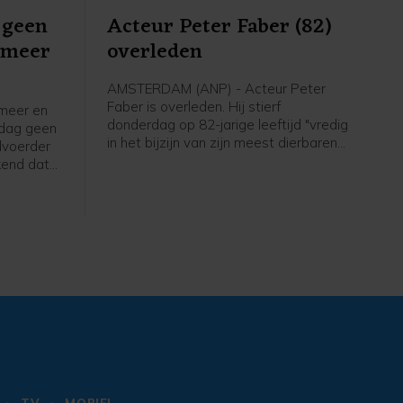
 geen
Acteur Peter Faber (82)
xmeer
overleden
AMSTERDAM (ANP) - Acteur Peter
Faber is overleden. Hij stierf
meer en
donderdag op 82-jarige leeftijd "vredig
ndag geen
in het bijzijn van zijn meest dierbaren",
dvoerder
heeft zijn familie vrijdag
kend dat
bekendgemaakt. In zijn lange carrière
n rijden
speelde Faber in talloze films, series
de brand
en theaterstukken. Twee keer won hij
bergen,
de toonaangevende toneelprijs Louis
d'Or.