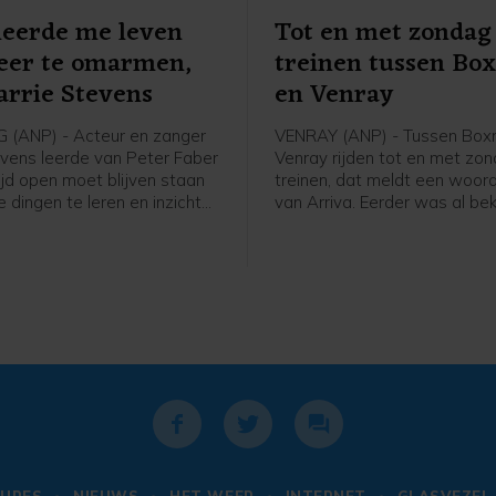
leerde me leven
Tot en met zondag
eer te omarmen,
treinen tussen Bo
arrie Stevens
en Venray
 (ANP) - Acteur en zanger
VENRAY (ANP) - Tussen Box
evens leerde van Peter Faber
Venray rijden tot en met zo
tijd open moet blijven staan
treinen, dat meldt een woor
 dingen te leren en inzichten
van Arriva. Eerder was al be
". Dat zegt de entertainer
er vrijdag geen treinen zoude
 reactie op het overlijden van
door de werkzaamheden na 
e twee waren samen tussen
in natuurgebied Boschhuizer
020 te zien in de RTL4-
ten oosten van Venray.
ie Beter laat dan nooit,
 Gerard Cox en Willibrord