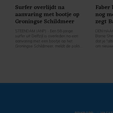
Surfer overlijdt na
Faber 
aanvaring met bootje op
nog m
Groningse Schildmeer
zegt B
STEENDAM (ANP) - Een 58-jarige
DEN HAAG
surfer uit Delfzijl is overleden na een
Barrie St
aanvaring met een bootje op het
dat je "al
Groningse Schildmeer, meldt de politie.
om nieuwe
De politie heeft de bestuurder van de
te krijgen
boot, een 19-jarige man uit Eemsdelta,
vrijdag in
aangehouden en verhoord. Hij is weer
Faber. D
op vrije voeten, maar blijft verdachte.
2018 en 2
realityser
samen met
Frequin.