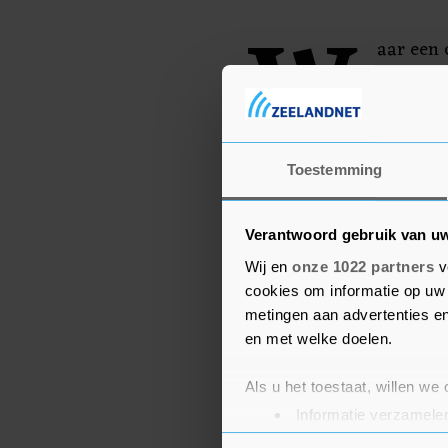
W
aar een 
toegang
te drage
Toestemming
Verantwoord gebruik van u
Wij en
onze 1022 partners
v
cookies om informatie op uw 
metingen aan advertenties en
en met welke doelen.
Als u het toestaat, willen we
Informatie verzamelen
Uw apparaat identific