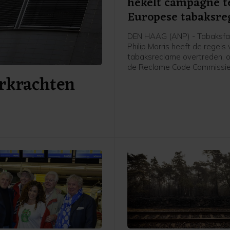
hekelt campagne t
Europese tabaksre
DEN HAAG (ANP) - Tabaksfa
Philip Morris heeft de regels
tabaksreclame overtreden, o
de Reclame Code Commissie
erkrachten
de toezichthouder voor adve
Philip Morris had een flyer e
website laten maken waaro
hun mening over komende E
tabaksregels konden laten 
aan de Europese Commissie.
Kunstmatige intelligentie (AI
de teksten voor de gebruiker