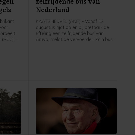
egen
zelfrijdende bus van
gels
Nederland
brikant
KAATSHEUVEL (ANP) - Vanaf 12
 voor
augustus rijdt op en bij pretpark de
ordeelt
Efteling een zelfrijdende bus van
 (RCC),
Arriva, meldt de vervoerder. Zo'n bus
rtenties.
rijdt zelfstandig. Er zit nog wel een
n een
zogeheten safety driver op de
p mensen
bestuurdersstoel die kan ingrijpen.
uropese
doorgeven
) schreef
s.