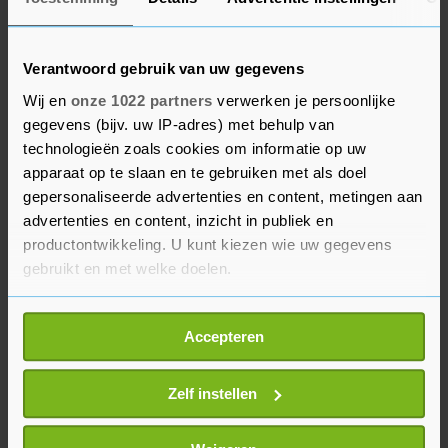
vaccinatiegraad neemt eindelijk toe, en dat is een
niet te onderschatten signaal voor de economie."
Verantwoord gebruik van uw gegevens
Na een trage start is het vaccinatieprogramma
Wij en
onze 1022 partners
verwerken je persoonlijke
versneld. Ongeveer 40 procent van de bevolking
gegevens (bijv. uw IP-adres) met behulp van
heeft ten minste één prik gekregen. Circa 14
technologieën zoals cookies om informatie op uw
procent van de Duitsers is inmiddels volledig
apparaat op te slaan en te gebruiken met als doel
ingeënt.
gepersonaliseerde advertenties en content, metingen aan
advertenties en content, inzicht in publiek en
Duitsland is begonnen met het versoepelen van
productontwikkeling. U kunt kiezen wie uw gegevens
gebruikt en met welke doelen.
de maatregelen, gesteund door de dalende
infecties. Het aantal nieuwe besmettingen ligt op
Als u het toestaat, willen we ook graag:
het laagste niveau in maanden.
Accepteren
Informatie verzamelen over uw geografische
locatie, die tot een paar meter nauwkeurig kan zijn
Uw apparaat identificeren door het actief te
Zelf instellen
scannen op specifieke eigenschappen (fingerprinting)
Lees meer over hoe uw persoonlijke gegevens worden