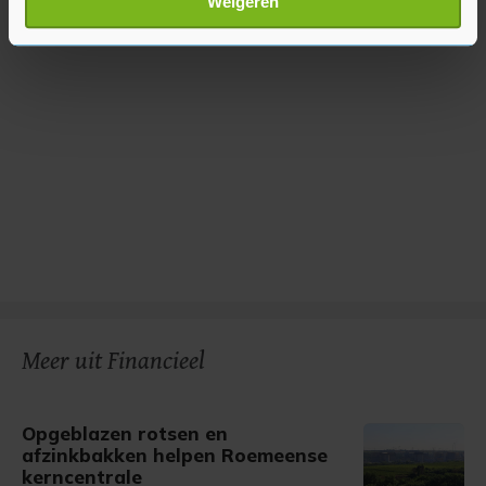
Weigeren
verwerkt en stel uw voorkeuren in het
detailgedeelte
in.
U kunt uw toestemming op elk moment wijzigen of
intrekken in de Cookieverklaring.
Met cookies werkt onze website beter en wordt jouw
bezoek makkelijker en persoonlijker. Op
onze cookiepagina kun je ons cookiebeleid bekijken en je
gemaakte keuze altijd wijzigen of intrekken.
Meer uit Financieel
Opgeblazen rotsen en
afzinkbakken helpen Roemeense
kerncentrale