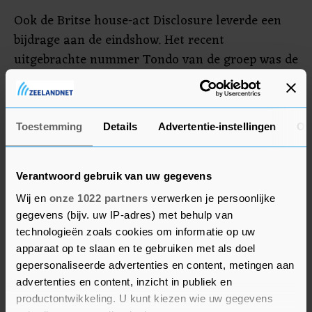
Ook de Britse house-act Disclosure leverde een
bijdrage aan de eindshow. Het recent
uitgebrachte nummer Tondo van de groep was de
meest aangevraagde plaat van de speciale
corona-editie van Serious Request. Andere veel
aangevraagde nummers waren onder meer
Toestemming
Details
Advertentie-instellingen
Ov
Roller Coaster van Danny Vera, Ik **** Je Op
Afstand van Zondag met Lubach en MEROL en
Soldier On van DI-RECT.
Verantwoord gebruik van uw gegevens
Wij en
onze 1022 partners
verwerken je persoonlijke
gegevens (bijv. uw IP-adres) met behulp van
technologieën zoals cookies om informatie op uw
apparaat op te slaan en te gebruiken met als doel
gepersonaliseerde advertenties en content, metingen aan
advertenties en content, inzicht in publiek en
productontwikkeling. U kunt kiezen wie uw gegevens