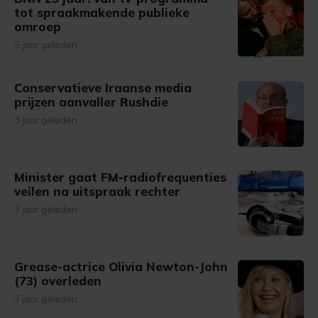
tot spraakmakende publieke
omroep
3 jaar geleden
Conservatieve Iraanse media
prijzen aanvaller Rushdie
3 jaar geleden
Minister gaat FM-radiofrequenties
veilen na uitspraak rechter
3 jaar geleden
Grease-actrice Olivia Newton-John
(73) overleden
3 jaar geleden