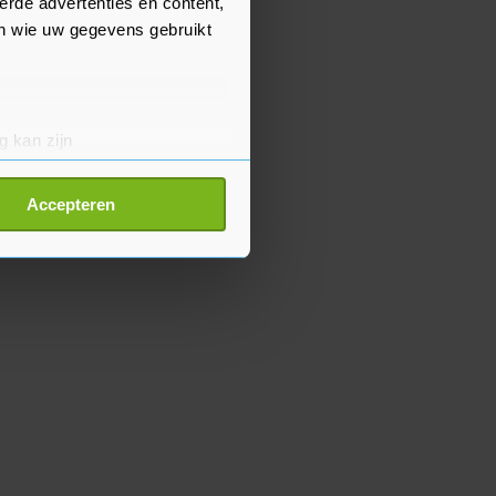
erde advertenties en content,
en wie uw gegevens gebruikt
g kan zijn
erprinting)
t
detailgedeelte
in. U kunt uw
Accepteren
p onze cookiepagina kun je