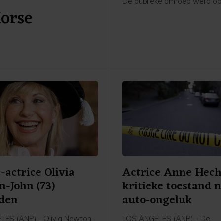
De publieke omroep werd o
Horse
augustus 1997 in het leven 
door Bart de Graaff, Gerard
Willem de Bois en Frank Tim
de fusie van BNN en VARA s
omroep inmiddels al een aant
bekend als BNNVARA.
-actrice Olivia
Actrice Anne Hech
-John (73)
kritieke toestand 
eden
auto-ongeluk
ES (ANP) - Olivia Newton-
LOS ANGELES (ANP) - De