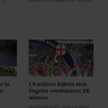
p 15
Rushdie heeft neergestoken. Rushdie
geroepen
kampt sinds 1988 met bedreigingen
 Timmer,
vanwege zijn boek De duivelsverzen,
mer. Na
dat door sommige moslims als
taat de
godslasterlijk wordt beschouwd.
al jaar
e in
1,9 miljoen kijkers zien
na
Engelse voetbalsters EK
winnen
HILVERSUM (ANP) - Bijna 1,9 miljoen