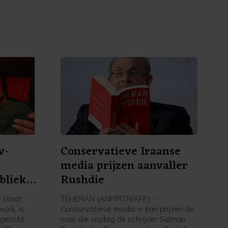
v-
Conservatieve Iraanse
media prijzen aanvaller
blieke
Rushdie
 staat
TEHERAN (ANP/RTR/AFP) -
ork, is
Conservatieve media in Iran prijzen de
ericht.
man die vrijdag de schrijver Salman