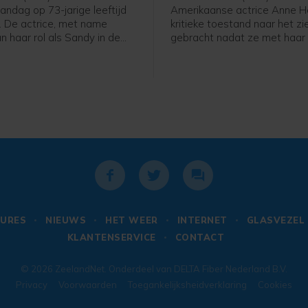
andag op 73-jarige leeftijd
Amerikaanse actrice Anne He
. De actrice, met name
kritieke toestand naar het zi
n haar rol als Sandy in de
gebracht nadat ze met haar
ease, sliep in het bijzijn van
woning in reed in Los Angele
n familie vredig in op haar
en het huis vlogen in brand e
alifornië, meldt haar
bestuurder liep ernstige br
t John Easterling op
op, melden Amerikaanse med
.
anonieme bron bevestigde 
dat het om Heche ging en d
Times meldt dat de auto op 
naam geregistreerd stond.
URES
NIEUWS
HET WEER
INTERNET
GLASVEZEL
KLANTENSERVICE
CONTACT
© 2026
ZeelandNet
. Onderdeel van
DELTA Fiber Nederland B.V.
Privacy
Voorwaarden
Toegankelijksheidverklaring
Cookies