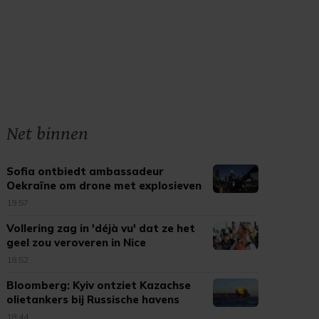
Net binnen
Sofia ontbiedt ambassadeur
Oekraïne om drone met explosieven
19:57
Vollering zag in 'déjà vu' dat ze het
geel zou veroveren in Nice
18:52
Bloomberg: Kyiv ontziet Kazachse
olietankers bij Russische havens
18:44