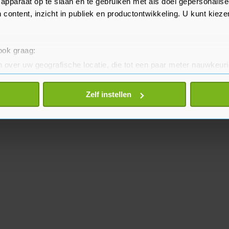
apparaat op te slaan en te gebruiken met als doel gepersonalise
 content, inzicht in publiek en productontwikkeling. U kunt kiez
 ook graag:
 over uw geografische locatie, die tot een paar meter nauwkeuri
eren door het actief te scannen op specifieke eigenschappen (fing
onlijke gegevens worden verwerkt en stel uw voorkeuren in he
Zelf instellen
jzigen of intrekken in de Cookieverklaring.
te beter en wordt jouw bezoek makkelijker en persoonlijker. O
je gemaakte keuze altijd wijzigen of intrekken.