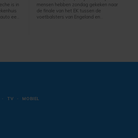
che is in
mensen hebben zondag gekeken naar
ekenhuis
de finale van het EK tussen de
 auto een
voetbalsters van Engeland en
s. De auto
Duitsland. Via NPO 1 zagen zij hoe de
n de
Engelsen, gecoacht door de
andwonden
Nederlandse Sarina Wiegman, er met
ia. Een
de winst vandoor gingen.
aan CNN
e LA
haar
TV
MOBIEL