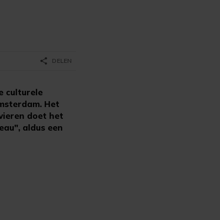
share
DELEN
 culturele
Amsterdam. Het
vieren doet het
eau", aldus een