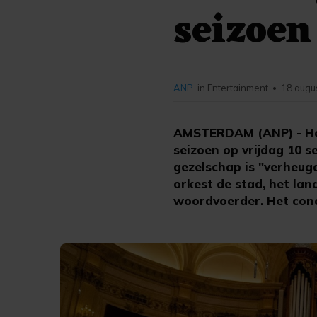
seizoen
ANP
in Entertainment
18 augu
•
AMSTERDAM (ANP) - Het
seizoen op vrijdag 10 
gezelschap is "verheug
orkest de stad, het la
woordvoerder. Het conce