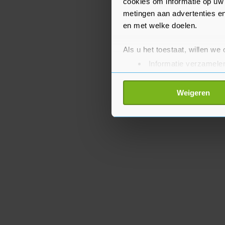
cookies om informatie op uw 
metingen aan advertenties en
en met welke doelen.
Als u het toestaat, willen we
Informatie verzamelen
Uw apparaat identific
Lees meer over hoe uw perso
Weigeren
toestemming op elk moment wi
Met cookies werkt onze websi
ons cookiebeleid bekijken en 