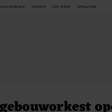
ACATUREBANK
NIEUWS
HET WEER
SPELLETJES
tgebouworkest op