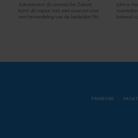
Adriaansens (Economische Zaken)
John is ma
komt dit najaar met een voorstel voor
overleden
een herverdeling van de landelijke FM-
bekend va
frequenties door middel van een
musical Gr
veiling. De rechter zette onlangs een
vrienden e
streep door het besluit van haar
ranch in C
ambtsvoorganger Mona Keijzer om de
echtgenoo
bestaande vergunningen met drie jaar
Facebook
te verlengen.
PRIKBORD
VACAT