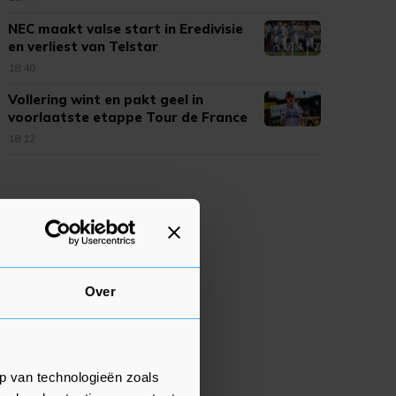
NEC maakt valse start in Eredivisie
en verliest van Telstar
18:40
Vollering wint en pakt geel in
voorlaatste etappe Tour de France
18:12
Over
p van technologieën zoals