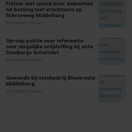
Fietser met spoed naar ziekenhuis
Met cookies werkt onze website beter en wordt jouw
na botsing met vrachtauto op
bezoek makkelijker en persoonlijker. Op
Schroeweg Middelburg
onze cookiepagina kun je ons cookiebeleid bekijken en je
8 maanden geleden
gemaakte keuze altijd wijzigen of intrekken.
Oproep politie voor informatie
over mogelijke ontploffing bij auto
Domburgs Schuitvlot
8 maanden geleden
Gewonde bij steekpartij Bluesroute
Middelburg
8 maanden geleden