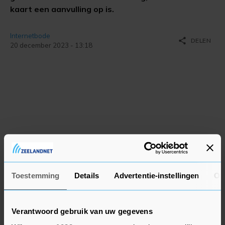
kaart een aanvulling op is.
Internetbode
share
DELEN
20 december 2023 - 13:18
Toestemming
Details
Advertentie-instellingen
Ov
Verantwoord gebruik van uw gegevens