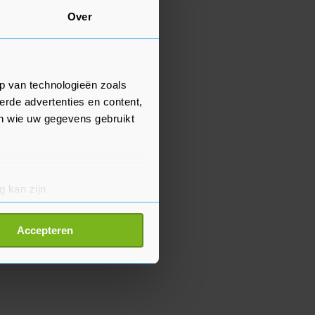
Over
p van technologieën zoals
erde advertenties en content,
en wie uw gegevens gebruikt
g kan zijn
erprinting)
t
detailgedeelte
in. U kunt uw
Accepteren
p onze cookiepagina kun je