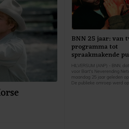
BNN 25 jaar: van t
programma tot
spraakmakende pu
omroep
HILVERSUM (ANP) - BNN, dat
voor Bart's Neverending Netw
maandag 25 jaar geleden opg
De publieke omroep werd o
Horse
augustus 1997 in het leven 
door Bart de Graaff, Gerard
Willem de Bois en Frank Tim
de fusie van BNN en VARA s
omroep inmiddels al een aant
bekend als BNNVARA.