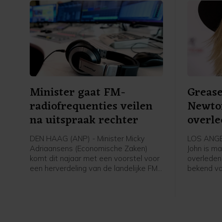
Minister gaat FM-
Grease
radiofrequenties veilen
Newton
na uitspraak rechter
overl
DEN HAAG (ANP) - Minister Micky
LOS ANGEL
Adriaansens (Economische Zaken)
John is ma
komt dit najaar met een voorstel voor
overleden
een herverdeling van de landelijke FM-
bekend va
frequenties door middel van een
musical Gr
veiling. De rechter zette onlangs een
vrienden e
streep door het besluit van haar
ranch in C
ambtsvoorganger Mona Keijzer om de
echtgenoo
bestaande vergunningen met drie jaar
Facebook