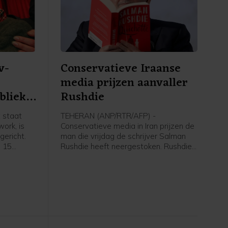
v-
Conservatieve Iraanse
media prijzen aanvaller
blieke
Rushdie
 staat
TEHERAN (ANP/RTR/AFP) -
ork, is
Conservatieve media in Iran prijzen de
ericht.
man die vrijdag de schrijver Salman
p 15
Rushdie heeft neergestoken. Rushdie
geroepen
kampt sinds 1988 met bedreigingen
 Timmer,
vanwege zijn boek De duivelsverzen,
mer. Na
dat door sommige moslims als
taat de
godslasterlijk wordt beschouwd.
al jaar