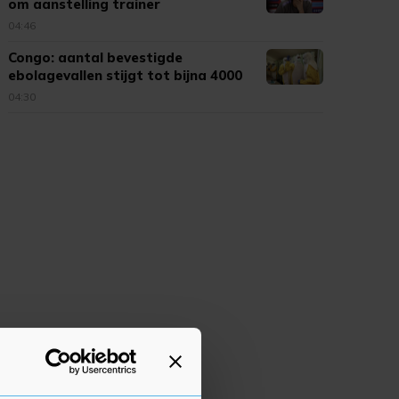
om aanstelling trainer
04:46
Congo: aantal bevestigde
ebolagevallen stijgt tot bijna 4000
04:30