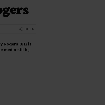
ogers
share
DELEN
 Rogers (81) is
e media stil bij