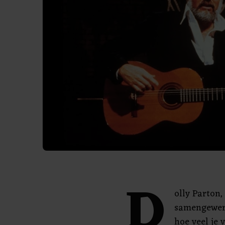
D
olly Parton,
samengewerkt
hoe veel je