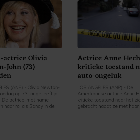
-actrice Olivia
Actrice Anne Hech
-John (73)
kritieke toestand 
eden
auto-ongeluk
ES (ANP) - Olivia Newton-
LOS ANGELES (ANP) - De
andag op 73-jarige leeftijd
Amerikaanse actrice Anne He
. De actrice, met name
kritieke toestand naar het zi
n haar rol als Sandy in de
gebracht nadat ze met haar
ease, sliep in het bijzijn van
woning in reed in Los Angele
n familie vredig in op haar
en het huis vlogen in brand e
alifornië, meldt haar
bestuurder liep ernstige br
t John Easterling op
op, melden Amerikaanse med
.
anonieme bron bevestigde 