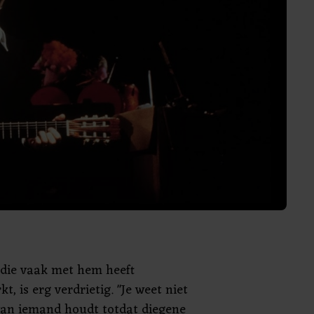
 die vaak met hem heeft
, is erg verdrietig. "Je weet niet
 van iemand houdt totdat diegene