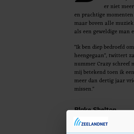
er niet meer
en prachtige momenten 
maar boven alle muziek 
als een geweldige man e
"Ik ben diep bedroefd om
heengegaan", twittert z
nummer Crazy schreef me
mij betekend toen ik ee
meer dan dertig jaar vr
missen."
Blake Shelton
Ook countryzanger Blake
kan op Twitter niet uitd