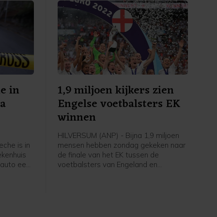
e in
1,9 miljoen kijkers zien
na
Engelse voetbalsters EK
winnen
HILVERSUM (ANP) - Bijna 1,9 miljoen
che is in
mensen hebben zondag gekeken naar
ekenhuis
de finale van het EK tussen de
 auto een
voetbalsters van Engeland en
s. De auto
Duitsland. Via NPO 1 zagen zij hoe de
n de
Engelsen, gecoacht door de
andwonden
Nederlandse Sarina Wiegman, er met
ia. Een
de winst vandoor gingen.
aan CNN