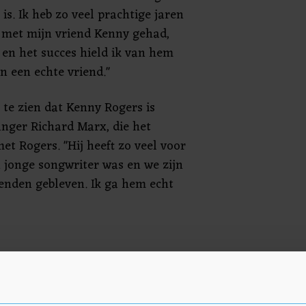
 is. Ik heb zo veel prachtige jaren
met mijn vriend Kenny gehad,
en het succes hield ik van hem
n een echte vriend."
 te zien dat Kenny Rogers is
anger Richard Marx, die het
t Rogers. "Hij heeft zo veel voor
n jonge songwriter was en we zijn
ienden gebleven. Ik ga hem echt
 Shelton gaat Rogers missen. "Ik
rukken hoe groot de impact is die