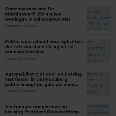
Samenwerken aan De
Machinewerf; 150 nieuwe
woningen in Scheldekwartier
8 maanden geleden
Politie waarschuwt voor oplichters
die zich voordoen als agent en
bankmedewerker
8 maanden geleden
Automobilist rijdt door na botsing
met fietser in Oost-Souburg;
politie vraagt burgers om meer
informatie
8 maanden geleden
Voetganger aangereden op
kruising President Rooseveltlaan