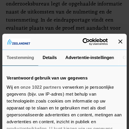
onderzoeksbureau legt de opgehaalde informatie
naast de uitkomsten van de nulmeting en de
tussenmeting. In de eindrapportage vindt een
evaluatie plaats van de proef met aandacht voor
het proces, de participatie en de evaluatie van de
genomen maatregelen (beveiliging, verkeer,
parkeren). De gemeente bespreekt de uitkomsten
Toestemming
Details
Advertentie-instellingen
Ov
o.a. met de wijktafels Scheldebuurt en Centrum,
ondernemersvertegenwoordigers en de
coffeeshophouders. De presentatie van de
Verantwoord gebruik van uw gegevens
eindrapportage aan de gemeenteraad staat
Wij en
onze 1022 partners
verwerken je persoonlijke
gepland op 17 november.
gegevens (bijv. uw IP-adres) met behulp van
technologieën zoals cookies om informatie op uw
Proef I-criterium
apparaat op te slaan en te gebruiken met als doel
Er zijn 2 coffeeshops in de gemeente Vlissingen,
gepersonaliseerde advertenties en content, metingen aan
advertenties en content, inzicht in publiek en
in de Aagje Dekenstraat en in de Nieuwstraat. Op
productontwikkeling. U kunt kiezen wie uw gegevens