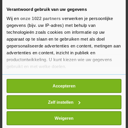
Verantwoord gebruik van uw gegevens
Wij en
onze 1022 partners
verwerken je persoonlijke
gegevens (bijv. uw IP-adres) met behulp van
technologieën zoals cookies om informatie op uw
apparaat op te slaan en te gebruiken met als doel
gepersonaliseerde advertenties en content, metingen aan
advertenties en content, inzicht in publiek en
productontwikkeling. U kunt kiezen wie uw gegevens
gebruikt en met welke doelen.
Meer uit Voetbal
Als u het toestaat, willen we ook graag:
Accepteren
Informatie verzamelen over uw geografische
PEC Zwolle - Ajax stilgelegd voor
locatie, die tot een paar meter nauwkeurig kan zijn
medisch noodgeval op tribune
Uw apparaat identificeren door het actief te
Zelf instellen
1 uur geleden
scannen op specifieke eigenschappen (fingerprinting)
Lees meer over hoe uw persoonlijke gegevens worden
Weigeren
verwerkt en stel uw voorkeuren in het
detailgedeelte
in.