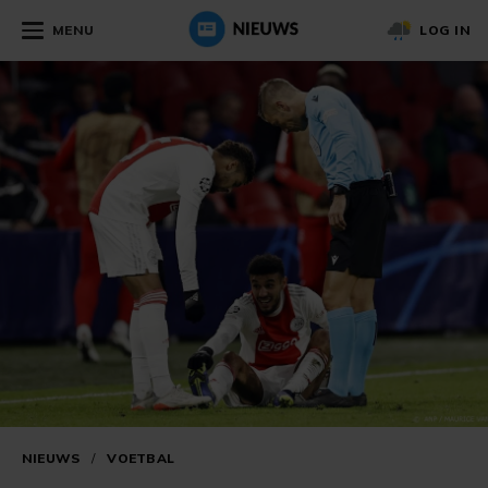
MENU
LOG IN
NIEUWS
/
VOETBAL