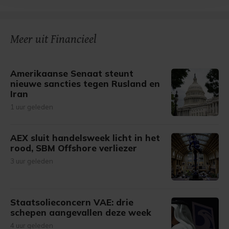
bezoek makkelijker en persoonlijker. Op
onze cookiepagina kun je ons cookiebeleid bekijken en je
gemaakte keuze altijd wijzigen of intrekken.
Meer uit Financieel
Amerikaanse Senaat steunt
nieuwe sancties tegen Rusland en
Iran
1 uur geleden
AEX sluit handelsweek licht in het
rood, SBM Offshore verliezer
3 uur geleden
Staatsolieconcern VAE: drie
schepen aangevallen deze week
4 uur geleden