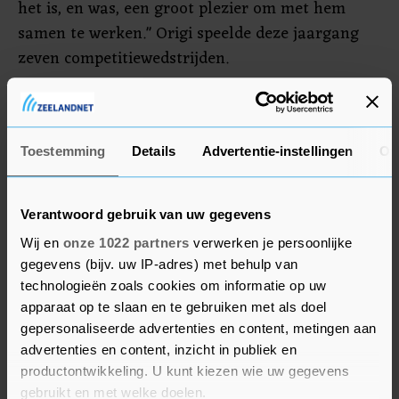
het is, en was, een groot plezier om met hem
samen te werken." Origi speelde deze jaargang
zeven competitiewedstrijden.
"Ik herinner me zoveel dingen als ik aan ‘Div
denk’, dat is ongelooflijk", ging zijn trainer
verder. "Belangrijke doelpunten, ernstige
Toestemming
Details
Advertentie-instellingen
Ov
blessures en al dat soort dingen. Ups en downs.
Hij is een Liverpool-legende, zonder twijfel."
Verantwoord gebruik van uw gegevens
Wij en
onze 1022 partners
verwerken je persoonlijke
gegevens (bijv. uw IP-adres) met behulp van
technologieën zoals cookies om informatie op uw
apparaat op te slaan en te gebruiken met als doel
gepersonaliseerde advertenties en content, metingen aan
advertenties en content, inzicht in publiek en
productontwikkeling. U kunt kiezen wie uw gegevens
gebruikt en met welke doelen.