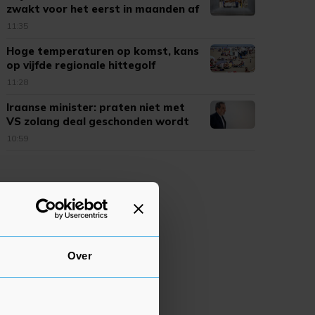
zwakt voor het eerst in maanden af
11:35
Hoge temperaturen op komst, kans
op vijfde regionale hittegolf
11:28
Iraanse minister: praten niet met
VS zolang deal geschonden wordt
10:59
Over