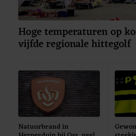
Hoge temperaturen op ko
vijfde regionale hittegolf
Natuurbrand in
Gewon
Herperduin bij Oss, veel
steeki