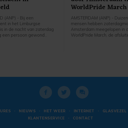
eld
WorldPride March
 (ANP) - Bij een
AMSTERDAM (ANP) - Duize
dent in het Limburgse
mensen hebben zaterdagmid
is in de nacht van zaterdag
Amsterdam meegelopen in 
g een persoon gewond
WorldPride March, de afsluit
et slachtoffer is voor
WorldPride. Om 16.30 uur b
ng naar een ziekenhuis
optocht bij het Amsterdams
Luther Kingpark en ging daa
door Amsterdam naar het
Museumplein.
URES
NIEUWS
HET WEER
INTERNET
GLASVEZEL
KLANTENSERVICE
CONTACT