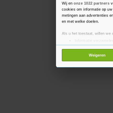
verschillen vaak meer d
Wij en
onze 1022 partners
v
cookies om informatie op uw 
verzekeraar.
metingen aan advertenties en
en met welke doelen.
Als u het toestaat, willen we
Informatie verzamelen
Uw apparaat identific
Lees meer over hoe uw perso
Weigeren
toestemming op elk moment wi
Met cookies werkt onze websi
ons cookiebeleid bekijken en 