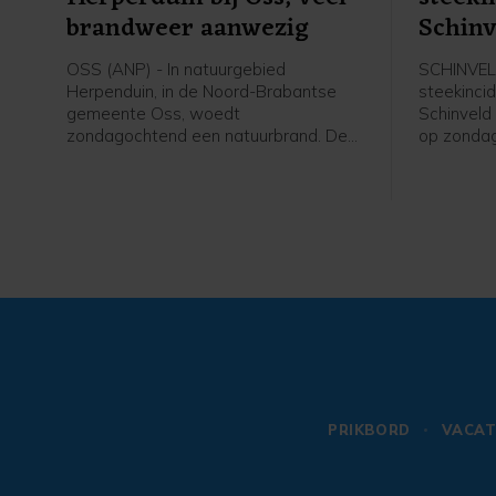
brandweer aanwezig
Schinv
OSS (ANP) - In natuurgebied
SCHINVELD
Herpenduin, in de Noord-Brabantse
steekinci
gemeente Oss, woedt
Schinveld 
zondagochtend een natuurbrand. De
op zonda
brandweer is met veel voertuigen,
geraakt. H
onder meer waterwagens, aanwezig.
behandeli
Volgens een woordvoerster van de
gebracht.
veiligheidsregio gaat het om een
gebied van 100 bij 150 meter.
PRIKBORD
VACAT