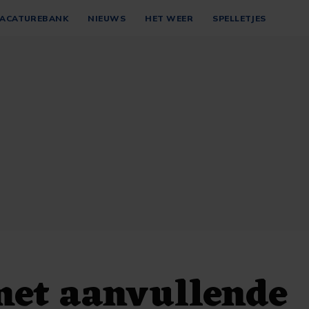
ACATUREBANK
NIEUWS
HET WEER
SPELLETJES
met aanvullende