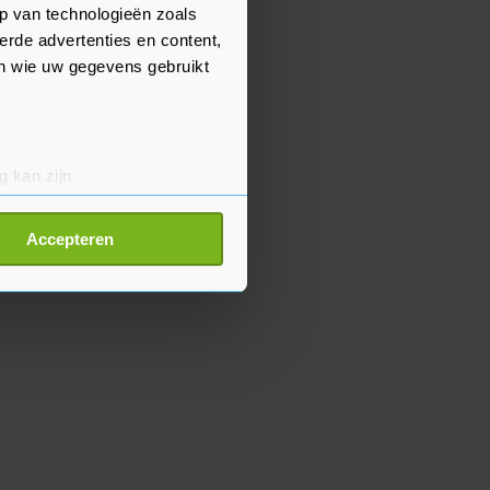
p van technologieën zoals
erde advertenties en content,
en wie uw gegevens gebruikt
g kan zijn
erprinting)
t
detailgedeelte
in. U kunt uw
Accepteren
p onze cookiepagina kun je