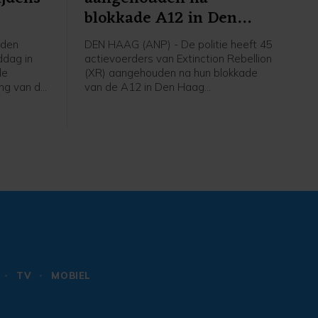
blokkade A12 in Den
Haag
nden
DEN HAAG (ANP) - De politie heeft 45
dag in
actievoerders van Extinction Rebellion
de
(XR) aangehouden na hun blokkade
ing van de
van de A12 in Den Haag
egon de
zaterdagmiddag. Een man zit nog vast
e Martin
voor mishandeling van een agent,
rna dwars
meldt de politie. De anderen zijn weer
vrijgelaten op een locatie aan de rand
van de stad.
TV
MOBIEL