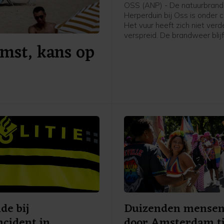
nablussen
OSS (ANP) - De natuurbrand 
Herperduin bij Oss is onder c
Het vuur heeft zich niet verd
verspreid. De brandweer blij
mst, kans op
nablussen om te voorkomen
brand weer oplaait, meldt d
veiligheidsregio.
de bij
Duizenden mensen
ncident in
door Amsterdam ti