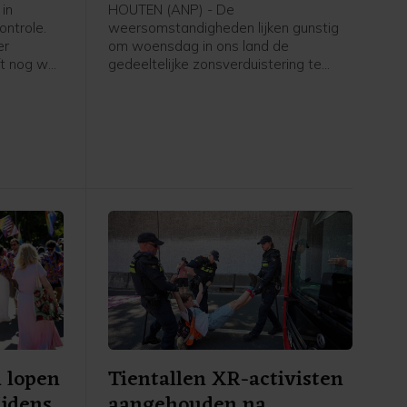
zien
in
HOUTEN (ANP) - De
ontrole.
weersomstandigheden lijken gunstig
er
om woensdag in ons land de
ft nog wel
gedeeltelijke zonsverduistering te
 dat de
kunnen zien. Weeronline verwacht,
e
zoals het er nu naar uitziet, geen
grootschalige, lage bewolking die het
zicht belemmert. Om het verschijnsel
goed te kunnen aanschouwen, is
helder weer nodig.
 lopen
Tientallen XR-activisten
jdens
aangehouden na