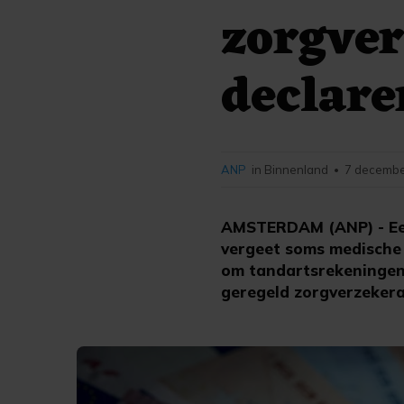
zorgver
declare
ANP
in Binnenland
7 decembe
•
AMSTERDAM (ANP) - Een
vergeet soms medische 
om tandartsrekeningen. 
geregeld zorgverzekeraa