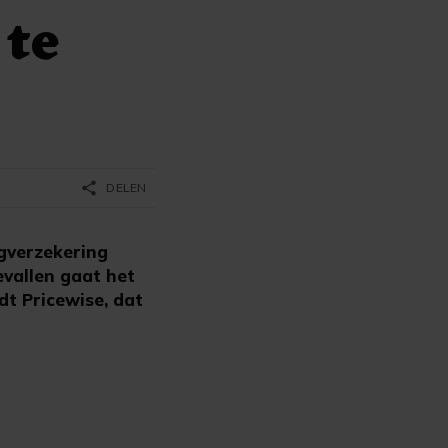
 te
share
DELEN
gverzekering
evallen gaat het
dt Pricewise, dat