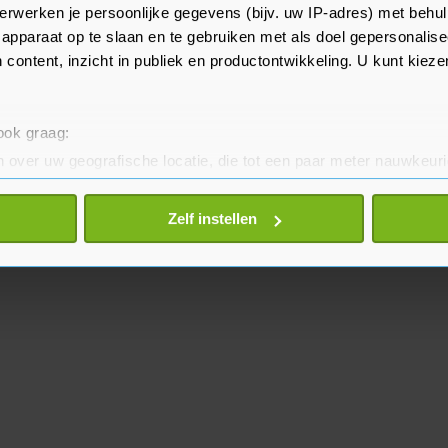
oor de polis komen dan door de
erwerken je persoonlijke gegevens (bijv. uw IP-adres) met behul
apparaat op te slaan en te gebruiken met als doel gepersonalise
 content, inzicht in publiek en productontwikkeling. U kunt kiez
 ook graag:
 over uw geografische locatie, die tot een paar meter nauwkeuri
eren door het actief te scannen op specifieke eigenschappen (fing
onlijke gegevens worden verwerkt en stel uw voorkeuren in he
Zelf instellen
jzigen of intrekken in de Cookieverklaring.
te beter en wordt jouw bezoek makkelijker en persoonlijker. O
je gemaakte keuze altijd wijzigen of intrekken.