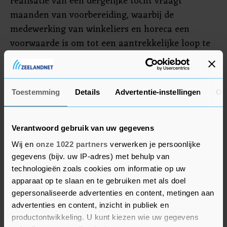
realisatie van een dergelijke tocht vraagt
maanden van voorbereiding, waarbij de
medewerking van winkeliers en horeca een
voorwaarde is om tot een aantrekkelijke loop te
komen. Het bestuur kan zich voorstellen, dat de
ondernemers eerst andere prioriteiten zullen
stellen dan het in de avonduren openstellen van
Toestemming
Details
Advertentie-instellingen
Ov
hun bedrijf. Al met al richt de Citytrail
Middelburg zich nu op een nieuwe datum: 9
september 2022.
Verantwoord gebruik van uw gegevens
Wij en
onze 1022 partners
verwerken je persoonlijke
gegevens (bijv. uw IP-adres) met behulp van
technologieën zoals cookies om informatie op uw
apparaat op te slaan en te gebruiken met als doel
gepersonaliseerde advertenties en content, metingen aan
advertenties en content, inzicht in publiek en
productontwikkeling. U kunt kiezen wie uw gegevens