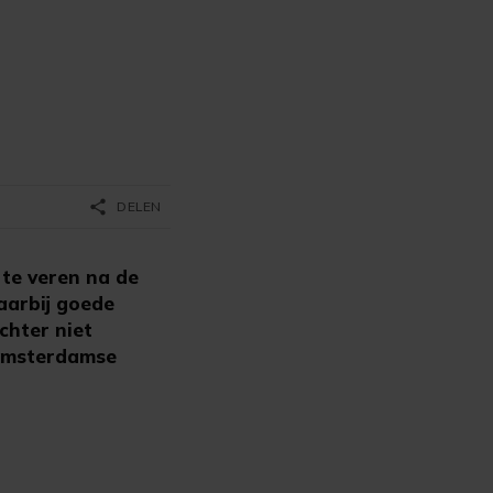
share
DELEN
te veren na de
aarbij goede
chter niet
 Amsterdamse