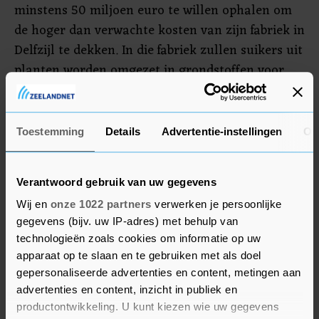
minstens 50 miljoen euro te willen ophalen om
de hoger dan verwachte kosten van zijn fabriek in
Delfzijl te dekken. In die fabriek zullen suikers uit
planten worden omgezet in grondstoffen voor
plastics. Avantium heeft daarnaast verschillende
investeringstrajecten stopgezet, totdat nieuwe
investeringspartners zijn gevonden.
Toestemming
Details
Advertentie-instellingen
Ov
Er was ook nieuws over Pharming, dat 0,3
Verantwoord gebruik van uw gegevens
procent won. De biotechnoloog kondigde
ontwikkelingsplannen aan voor nieuwe
Wij en
onze 1022 partners
verwerken je persoonlijke
gegevens (bijv. uw IP-adres) met behulp van
toepassingen van leniolisib. Dat is een
technologieën zoals cookies om informatie op uw
behandeling voor APDS, een zeldzame
apparaat op te slaan en te gebruiken met als doel
aandoening aan het immuunsysteem. Ease2Pay
gepersonaliseerde advertenties en content, metingen aan
werd verder zo'n 28 procent meer waard. Het
advertenties en content, inzicht in publiek en
betaalbedrijf, dat woensdag een
productontwikkeling. U kunt kiezen wie uw gegevens