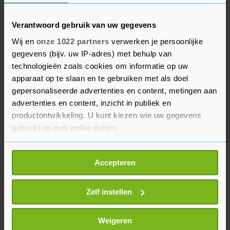
Verantwoord gebruik van uw gegevens
Wij en
onze 1022 partners
verwerken je persoonlijke
gegevens (bijv. uw IP-adres) met behulp van
technologieën zoals cookies om informatie op uw
apparaat op te slaan en te gebruiken met als doel
gepersonaliseerde advertenties en content, metingen aan
advertenties en content, inzicht in publiek en
productontwikkeling. U kunt kiezen wie uw gegevens
gebruikt en met welke doelen.
Meer uit Buitenland
Als u het toestaat, willen we ook graag:
Accepteren
Informatie verzamelen over uw geografische
locatie, die tot een paar meter nauwkeurig kan zijn
Italië wil grenscontroles niet
Uw apparaat identificeren door het actief te
Zelf instellen
intrekken na dreigement Spanje
scannen op specifieke eigenschappen (fingerprinting)
1 uur geleden
Lees meer over hoe uw persoonlijke gegevens worden
Weigeren
verwerkt en stel uw voorkeuren in het
detailgedeelte
in.