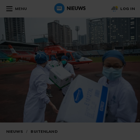
MENU
LOG IN
NIEUWS
/
BUITENLAND