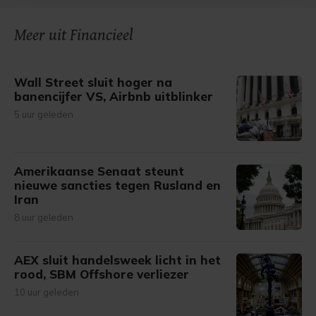
onze cookiepagina kun je ons cookiebeleid bekijken en je
Meer uit Financieel
gemaakte keuze altijd wijzigen of intrekken.
Wall Street sluit hoger na
banencijfer VS, Airbnb uitblinker
5 uur geleden
Amerikaanse Senaat steunt
nieuwe sancties tegen Rusland en
Iran
8 uur geleden
AEX sluit handelsweek licht in het
rood, SBM Offshore verliezer
10 uur geleden