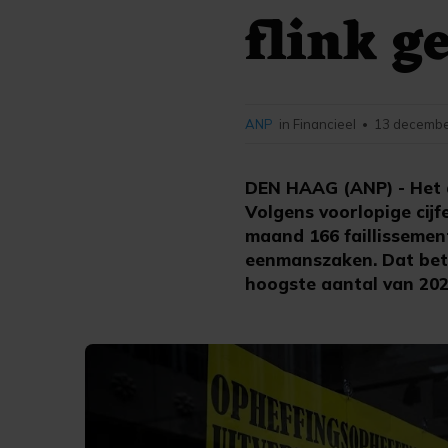
flink g
ANP
in Financieel
13 decembe
•
DEN HAAG (ANP) - Het a
Volgens voorlopige cijf
maand 166 faillissement
eenmanszaken. Dat bete
hoogste aantal van 202