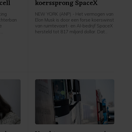
cell
koerssprong SpaceX
ting
NEW YORK (ANP) - Het vermogen van
achterban
Elon Musk is door een forse koerswinst
e
van ruimtevaart- en AI-bedrijf SpaceX
n
hersteld tot 817 miljard dollar. Dat
en geen
heeft persbureau Bloomberg becijferd
jgen bij
in zijn Billionaires Index. Omgerekend is
an
dat ongeveer 707 miljard euro.
l. De
enaar van
a, kreeg
ng van de
aak een
.