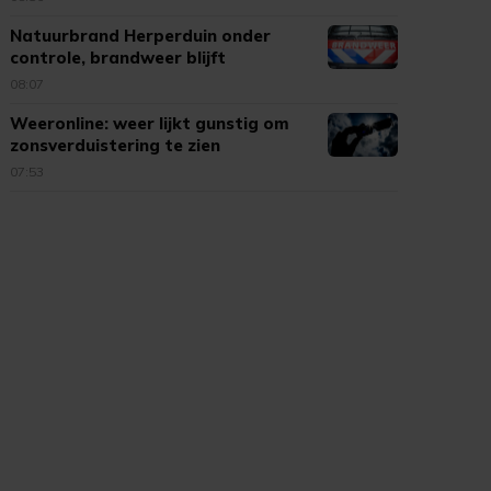
Natuurbrand Herperduin onder
controle, brandweer blijft
nablussen
08:07
Weeronline: weer lijkt gunstig om
zonsverduistering te zien
07:53