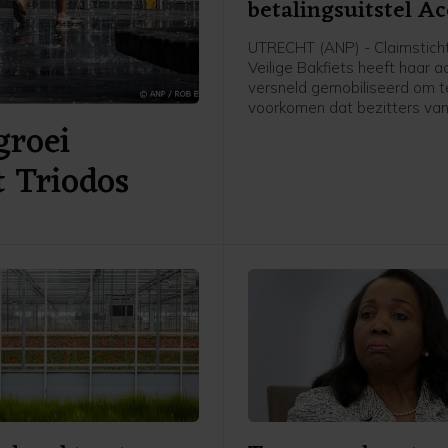
betalingsuitstel Ac
UTRECHT (ANP) - Claimstich
Veilige Bakfiets heeft haar 
versneld gemobiliseerd om t
voorkomen dat bezitters va
groei
ondeugdelijke Babboe-fiets
compensatie meer kunnen kri
t Triodos
een mogelijk faillissement v
Babboe-moederbedrijf Accel
fietsenfabrikant, tevens eig
de merken Batavus en Spart
woensdag uitstel van betali
rechter. Zo'n surseance is v
voorbode voor een bankroet