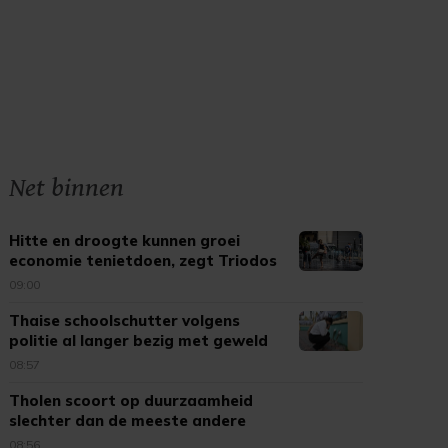
Net binnen
Hitte en droogte kunnen groei
economie tenietdoen, zegt Triodos
09:00
Thaise schoolschutter volgens
politie al langer bezig met geweld
08:57
Tholen scoort op duurzaamheid
slechter dan de meeste andere
gemeenten
08:56