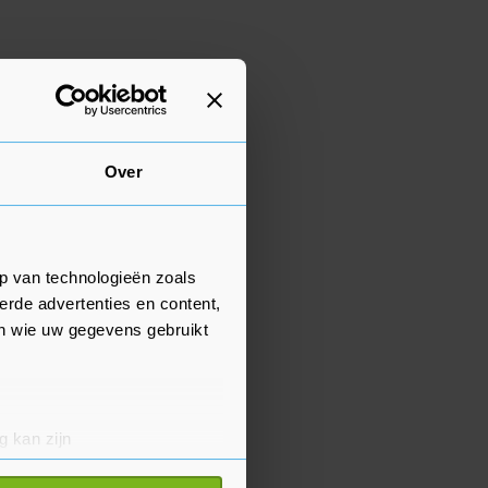
Over
p van technologieën zoals
erde advertenties en content,
en wie uw gegevens gebruikt
g kan zijn
erprinting)