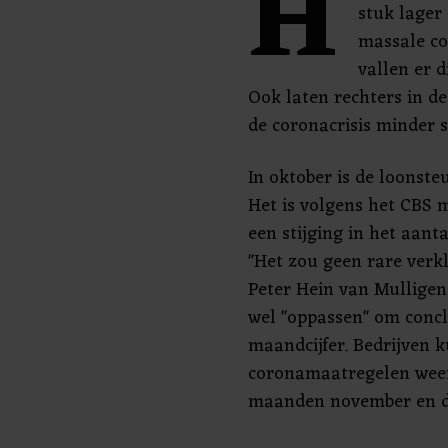
H
stuk lager
massale co
vallen er d
Ook laten rechters in d
de coronacrisis minder sn
In oktober is de loonst
Het is volgens het CBS mo
een stijging in het aant
"Het zou geen rare verk
Peter Hein van Mulligen
wel "oppassen" om concl
maandcijfer. Bedrijven
coronamaatregelen weer
maanden november en d