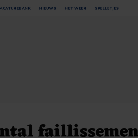
ACATUREBANK
NIEUWS
HET WEER
SPELLETJES
ntal faillisseme