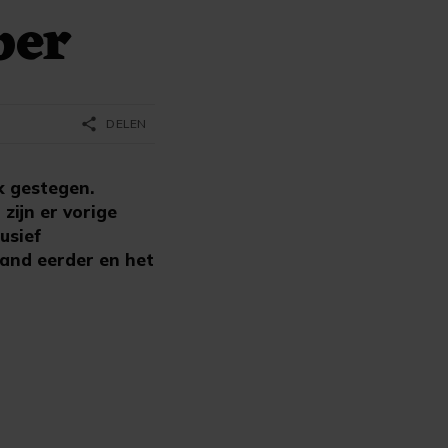
ber
share
DELEN
k gestegen.
zijn er vorige
usief
aand eerder en het