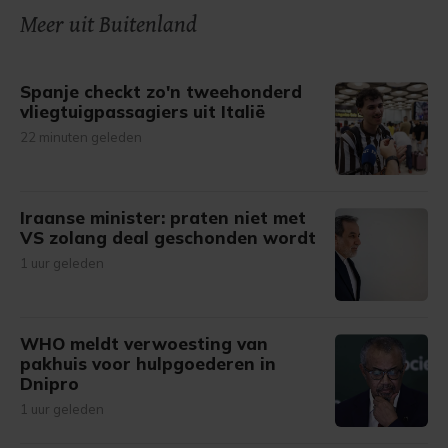
onze cookiepagina kun je ons cookiebeleid bekijken en je
Meer uit Buitenland
gemaakte keuze altijd wijzigen of intrekken.
Spanje checkt zo'n tweehonderd
vliegtuigpassagiers uit Italië
22 minuten geleden
Iraanse minister: praten niet met
VS zolang deal geschonden wordt
1 uur geleden
WHO meldt verwoesting van
pakhuis voor hulpgoederen in
Dnipro
1 uur geleden