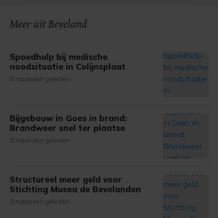
onze cookiepagina kun je ons cookiebeleid bekijken en je
Meer uit Beveland
gemaakte keuze altijd wijzigen of intrekken.
Spoedhulp bij medische
noodsituatie in Colijnsplaat
8 maanden geleden
Bijgebouw in Goes in brand:
Brandweer snel ter plaatse
8 maanden geleden
Structureel meer geld voor
Stichting Musea de Bevelanden
8 maanden geleden