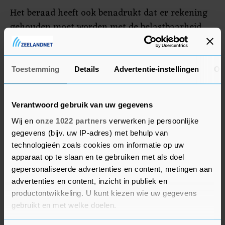
Het beraad heeft ook benadrukt dat er rekening
gehouden moet worden met de belastbaarheid
van politie, ambulance, GGD en veiligheidsregio's.
De hulpdiensten hebben tijdens de coronacrisis
"enorm veel uren" gewerkt en zij verdienen enige
Toestemming
Details
Advertentie-instellingen
Ov
rust in de komende maanden, stelt Bruls.
Verantwoord gebruik van uw gegevens
Wij en
onze 1022 partners
verwerken je persoonlijke
gegevens (bijv. uw IP-adres) met behulp van
technologieën zoals cookies om informatie op uw
apparaat op te slaan en te gebruiken met als doel
gepersonaliseerde advertenties en content, metingen aan
advertenties en content, inzicht in publiek en
productontwikkeling. U kunt kiezen wie uw gegevens
gebruikt en met welke doelen.