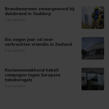
Brandweerman zwaargewond bij
duinbrand in Ouddorp
3 uur geleden
Eis: negen jaar cel voor
verkrachten vriendin in Zeeland
4 uur geleden
Reclamewaakhond hekelt
campagne tegen Europese
tabaksregels
5 uur geleden