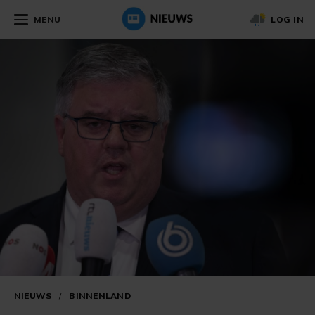
MENU
LOG IN
NIEUWS
/
BINNENLAND