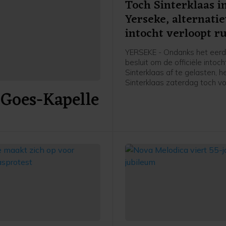
Toch Sinterklaas i
Yerseke, alternati
intocht verloopt ru
YERSEKE - Ondanks het eer
besluit om de officiële intoc
Sinterklaas af te gelasten, h
Sinterklaas zaterdag toch v
 Goes-Kapelle
wal gezet in Yerseke. De Si
met zwart geschminkte Piet
onderwerp dat al langere tijd
discussie leidt. Actievoerde
niet aanwezig, waardoor de
alternatieve intocht rustig ve