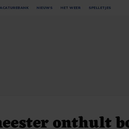
ACATUREBANK
NIEUWS
HET WEER
SPELLETJES
eester onthult b