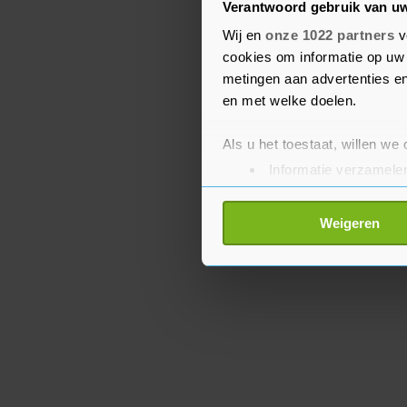
Verantwoord gebruik van u
konden ideeën indienen 
Wij en
onze 1022 partners
v
denken zet over weggooi
cookies om informatie op uw 
klassen met het ontwerp
metingen aan advertenties en
gegaan. Van de winnend
en met welke doelen.
verkeersborden gemaakt
Als u het toestaat, willen we
Informatie verzamelen
Uw apparaat identific
Lees meer over hoe uw perso
Weigeren
toestemming op elk moment wi
Met cookies werkt onze websi
ons cookiebeleid bekijken en 