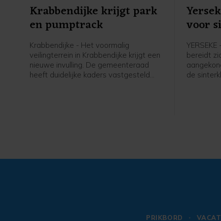
Krabbendijke krijgt park
Yersek
en pumptrack
voor s
Krabbendijke - Het voormalig
YERSEKE 
veilingterrein in Krabbendijke krijgt een
bereidt z
nieuwe invulling. De gemeenteraad
aangekond
heeft duidelijke kaders vastgesteld
de sinterk
voor de inrichting van het terrein, dat
komende 
een groene ontmoetingsplek voor het
dorp moet worden.
PRIKBORD
VACAT