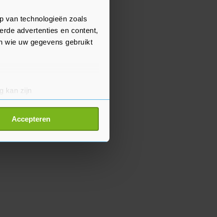
p van technologieën zoals
erde advertenties en content,
en wie uw gegevens gebruikt
g kan zijn
erprinting)
t
detailgedeelte
in. U kunt uw
Accepteren
p onze cookiepagina kun je