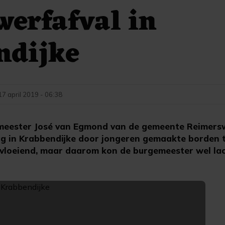
werfafval in
ndijke
17 april 2019 - 06:38
meester José van Egmond van de gemeente Reimers
g in Krabbendijke door jongeren gemaakte borden t
 vloeiend, maar daarom kon de burgemeester wel la