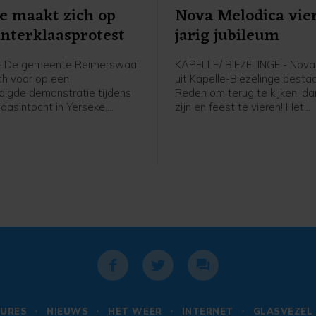
e maakt zich op
Nova Melodica vier
interklaasprotest
jarig jubileum
- De gemeente Reimerswaal
KAPELLE/ BIEZELINGE - Nova
ich voor op een
uit Kapelle-Biezelinge bestaa
igde demonstratie tijdens
Reden om terug te kijken, d
laasintocht in Yerseke,
zijn en feest te vieren! Het
zaterdag 15 november.
jongerenkoor en -combo, ond
van dirigent Marianne van Dij
dit met een muzikaal optred
zaterdag 15 november in Th
Mythe in Goes. Met een geva
programma vol krachtige go
wordt u meegenomen op een 
van hoop en verwachting. Juis
donker laten hoop en vertr
uitzien naar de toekomst. De
opnieuw opgaan, iedere dag
URES
NIEUWS
HET WEER
INTERNET
GLASVEZEL