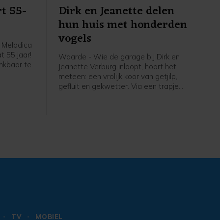
t 55-
Dirk en Jeanette delen
hun huis met honderden
vogels
 Melodica
t 55 jaar!
Waarde - Wie de garage bij Dirk en
ankbaar te
Jeanette Verburg inloopt, hoort het
meteen: een vrolijk koor van getjilp,
er leiding
gefluit en gekwetter. Via een trapje
ke, viert
naar boven kom je in een ruimte die
en op
letterlijk leeft. De hele
eater De
bovenverdieping is één grote volière,
rieerd
gevuld met wel 130 kanaries en
spelsongs
dwergpapegaaitjes.
reis vol
t in het
ouwen ons
 zon zal
 weer.
TV
MOBIEL