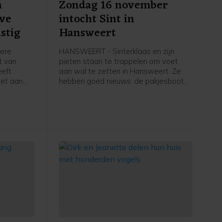
n
Zondag 16 november
eve
intocht Sint in
stig
Hansweert
dere
HANSWEERT - Sinterklaas en zijn
ht van
pieten staan te trappelen om voet
eeft
aan wal te zetten in Hansweert. Ze
oet aan
hebben goed nieuws: de pakjesboot
nt kwam
ligt op koers en Sint en zijn pieten
en, een
hopen zondag 16 november rond
 tot
14.30 uur te arriveren in de
rs waren
buitenhaven bij de steiger van het
fiets-voetveer. Muziekvereniging EMM/
rliep.
Scheldegalm zal het gezelschap
verwelkomen met de bekende
sinterklaas-meezingers.