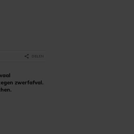
share
DELEN
waal
egen zwerfafval.
chen.