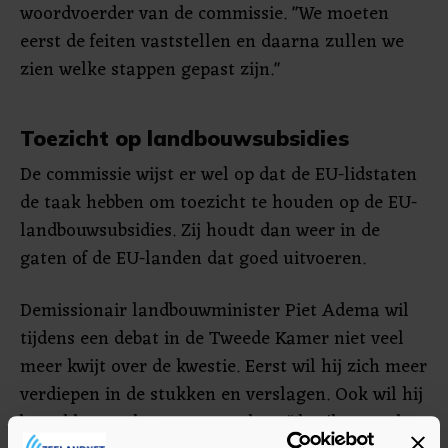
woordvoerder van de commissie. "We moeten
eerst de feiten vaststellen en daarna zullen we
zien welke stappen gepast zijn."
Toezicht op landbouwsubsidies
De commissie wijst er wel op dat de EU-lidstaten
de taak hebben om toezicht te houden op de EU-
landbouwsubsidies. Zij houdt dan weer in de
gaten of de EU-landen dat goed uitvoeren.
Demissionair landbouwminister Piet Adema wil
tijdens een debat in de Tweede Kamer niet veel
meer kwijt over de kwestie. Eerst wil hij zich meer
verdiepen in de stukken en verslagen. Ook wil hij
betrokken ambtenaren spreken. "Ik wil weten hoe