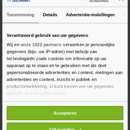
het precies is gegaan, dan kan ik op basis van de
feiten een conclusie trekken." Hij informeert de
Toestemming
Details
Advertentie-instellingen
Ov
Kamer hier later over.
Verantwoord gebruik van uw gegevens
2017
Wij en
onze 1022 partners
verwerken je persoonlijke
De fraude kwam in 2017 aan het licht, toen
gegevens (bijv. uw IP-adres) met behulp van
Adema nog geen minister was. De Europese
technologieën zoals cookies om informatie op uw
Commissie zou hebben gedreigd met
apparaat op te slaan en te gebruiken met als doel
terugvorderingen, maar het ministerie
gepersonaliseerde advertenties en content, metingen aan
relativeerde de omvang. Van sancties kwam het
advertenties en content, inzicht in publiek en
niet.
productontwikkeling. U kunt kiezen wie uw gegevens
gebruikt en met welke doelen.
Het ministerie van Landbouw kreeg lang veel
Als u het toestaat, willen we ook graag:
gedaan in Brussel, maar rekte Europese regels
Accepteren
Informatie verzamelen over uw geografische
geregeld wel erg op. Daarmee heeft het veel
locatie, die tot een paar meter nauwkeurig kan zijn
krediet verspeeld.
Uw apparaat identificeren door het actief te
Zelf instellen