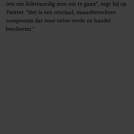
iets om lichtvaardig mee om te gaan", zegt hij op
bezoek makkelijker en persoonlijker. Op
Twitter. "Het is een cruciaal, zwaarbevochten
onze cookiepagina kun je ons cookiebeleid bekijken en je
compromis dat voor velen vrede en handel
gemaakte keuze altijd wijzigen of intrekken.
beschermt."