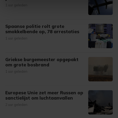
intrekken in de Cookieverklaring.
1 uur geleden
Met cookies werkt onze website beter en wordt jouw
bezoek makkelijker en persoonlijker. Op
Spaanse politie rolt grote
onze cookiepagina kun je ons cookiebeleid bekijken en je
smokkelbende op, 78 arrestaties
gemaakte keuze altijd wijzigen of intrekken.
1 uur geleden
Griekse burgemeester opgepakt
om grote bosbrand
1 uur geleden
Europese Unie zet meer Russen op
sanctielijst om luchtaanvallen
2 uur geleden