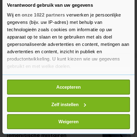
Verantwoord gebruik van uw gegevens
Wij en
onze 1022 partners
verwerken je persoonlijke
gegevens (bijv. uw IP-adres) met behulp van
technologieën zoals cookies om informatie op uw
apparaat op te slaan en te gebruiken met als doel
gepersonaliseerde advertenties en content, metingen aan
advertenties en content, inzicht in publiek en
productontwikkeling. U kunt kiezen wie uw gegevens
gebruikt en met welke doelen.
Meer uit Buitenland
Als u het toestaat, willen we ook graag:
Accepteren
Informatie verzamelen over uw geografische
Spanje dreigt met maatregelen
tegen Italië om grenscontroles
locatie, die tot een paar meter nauwkeurig kan zijn
Uw apparaat identificeren door het actief te
Zelf instellen
6 minuten geleden
scannen op specifieke eigenschappen (fingerprinting)
Lees meer over hoe uw persoonlijke gegevens worden
Weigeren
verwerkt en stel uw voorkeuren in het
detailgedeelte
in.
Doden bij droneaanval Houthi's op
Jemenitische militairen
U kunt uw toestemming op elk moment wijzigen of