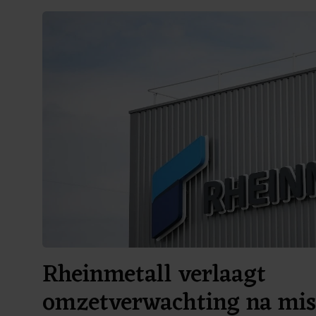
Rheinmetall verlaagt
omzetverwachting na mi