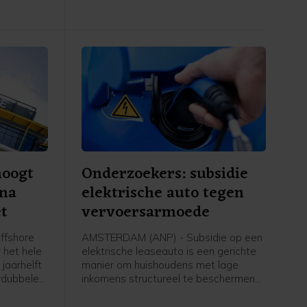
verder op. Het aandeel werd bijna 7
strie
procent hoger gezet.
hoogt
Onderzoekers: subsidie
 na
elektrische auto tegen
t
vervoersarmoede
ffshore
AMSTERDAM (ANP) - Subsidie op een
 het hele
elektrische leaseauto is een gerichte
jaarhelft
manier om huishoudens met lage
rdubbelen.
inkomens structureel te beschermen
tegen vervoersarmoede als gevolg
onder meer
van stijgende brandstofprijzen. Dat