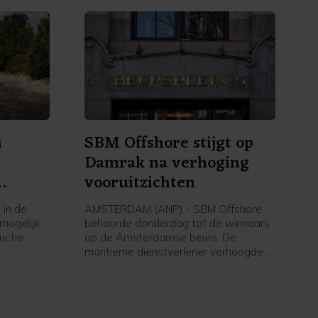
n
SBM Offshore stijgt op
e
Damrak na verhoging
vooruitzichten
 in de
AMSTERDAM (ANP) - SBM Offshore
mogelijk
behoorde donderdag tot de winnaars
uctie
op de Amsterdamse beurs. De
maritieme dienstverlener verhoogde
houden en
de verwachtingen voor het hele jaar,
na een sterke eerste jaarhelft waarin
aar is.
het bedrijf de omzet zag verdubbelen.
 van de
Ook de totale orderportefeuille liep