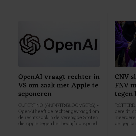
fregatten
OpenAI vraagt rechter in
CNV sl
VS om zaak met Apple te
FNV me
seponeren
tegen 
CUPERTINO (ANP/RTR/BLOOMBERG) -
ROTTERDA
OpenAI heeft de rechter gevraagd om
bereidt, 
de rechtszaak in de Verenigde Staten
meerdere 
die Apple tegen het bedrijf aanspande
de geplan
te seponeren. Het bedrijf wordt door
de social
Apple beschuldigd van het stelen van
vakbondsl