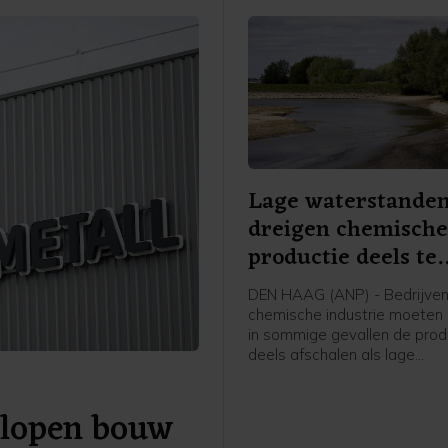
Lage waterstande
dreigen chemisch
productie deels te
beperken
DEN HAAG (ANP) - Bedrijven
chemische industrie moeten 
in sommige gevallen de prod
deels afschalen als lage
waterstanden langdurig aan
er niet genoeg vervangende
slopen bouw
transportcapaciteit beschikb
Dat laat een woordvoerster