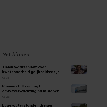
Net binnen
Tielen waarschuwt voor
kwetsbaarheid gelijkheidsstrijd
09:33
Rheinmetall verlaagt
omzetverwachting na mislopen
bouw fregatten
09:25
Lage waterstanden dreigen