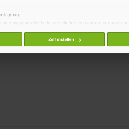
 ook graag:
 over uw geografische locatie, die tot een paar meter nauwkeuri
eren door het actief te scannen op specifieke eigenschappen (fing
onlijke gegevens worden verwerkt en stel uw voorkeuren in he
Zelf instellen
jzigen of intrekken in de Cookieverklaring.
te beter en wordt jouw bezoek makkelijker en persoonlijker. O
je gemaakte keuze altijd wijzigen of intrekken.