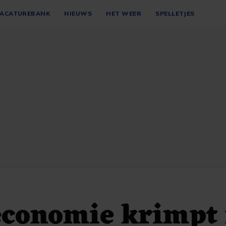
ACATUREBANK
NIEUWS
HET WEER
SPELLETJES
 economie krimpt