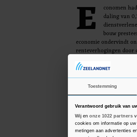
E
conomen had
daling van 0,
dienstverlene
bouw prestee
economie ondervindt on
renteverhogingen door d
inflatie.
Hoewel de economie in h
licht zal groeien houd
Toestemming
met een naderende reces
verwacht volgend jaar v
Verantwoord gebruik van u
Wij en
onze 1022 partners
v
cookies om informatie op uw 
metingen aan advertenties en