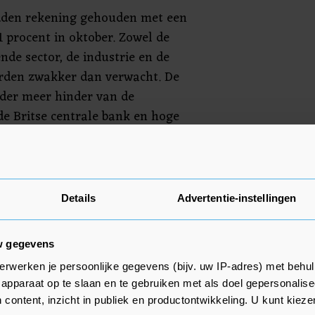
den rekening gehouden met een
1 procent in oktober. Zowel de
nde sector, de industrie en de
rden zwakker dan verwacht. De
der meer hinder van de
e Britse centrale bank en hoge
et vierde kwartaal waarschijnlijk
en sommige economen rekening
Details
Advertentie-instellingen
sie. De Bank of England
rijwel helemaal geen groei.
w gegevens
erwerken je persoonlijke gegevens (bijv. uw IP-adres) met behul
apparaat op te slaan en te gebruiken met als doel gepersonalise
 content, inzicht in publiek en productontwikkeling. U kunt kiez