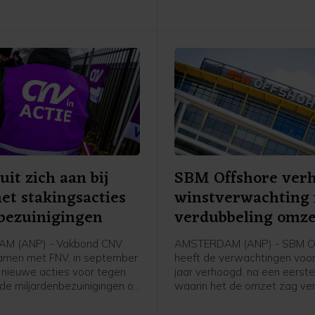
Koninklijke Vereniging van de
Nederlandse Chemische Indu
(VNCI) weten.
uit zich aan bij
SBM Offshore ver
t stakingsacties
winstverwachting
bezuinigingen
verdubbeling omze
M (ANP) - Vakbond CNV
AMSTERDAM (ANP) - SBM O
samen met FNV, in september
heeft de verwachtingen voor
nieuwe acties voor tegen
jaar verhoogd, na een eerste 
de miljardenbezuinigingen op
waarin het de omzet zag ve
e zekerheid. De
De Nederlandse maritieme
eden van CNV bij de
dienstverlener profiteerde 