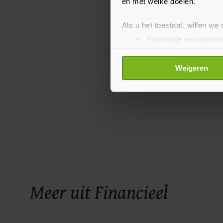
en met welke doelen.
Als u het toestaat, willen we
Informatie verzamelen
Uw apparaat identific
Lees meer over hoe uw perso
Weigeren
toestemming op elk moment wi
Met cookies werkt onze websi
ons cookiebeleid bekijken en 
Meer uit Financieel