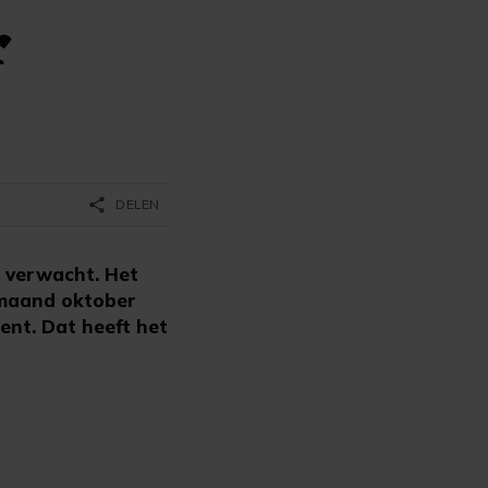
r
share
DELEN
 verwacht. Het
 maand oktober
ent. Dat heeft het