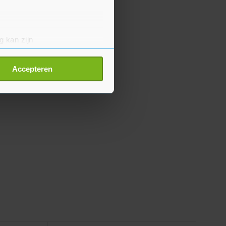
g kan zijn
erprinting)
t
detailgedeelte
in. U kunt uw
Accepteren
p onze cookiepagina kun je