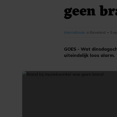
geen b
Internetbode
in Beveland
8 ap
•
GOES - Wat dinsdagocht
uiteindelijk loos alarm.