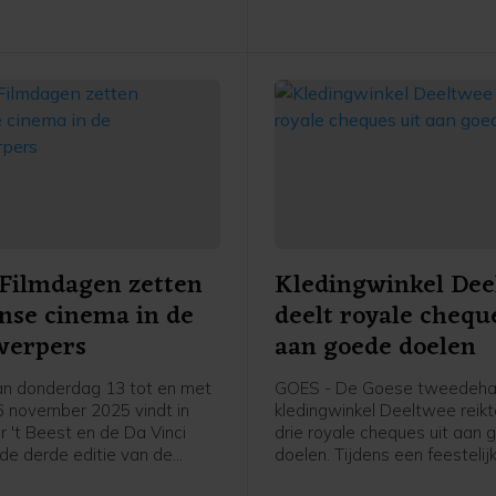
Filmdagen zetten
Kledingwinkel Dee
anse cinema in de
deelt royale chequ
werpers
aan goede doelen
n donderdag 13 tot en met
GOES - De Goese tweedeh
 november 2025 vindt in
kledingwinkel Deeltwee reik
r 't Beest en de Da Vinci
drie royale cheques uit aan
de derde editie van de
doelen. Tijdens een feestelij
mdagen plaats. Dit jaar staat
bijeenkomst in de winkel aa