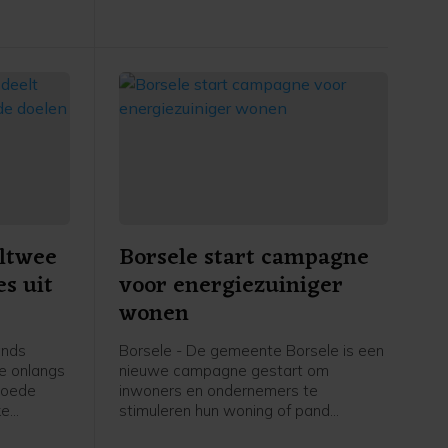
incidentele bijdrage van 17.500 euro.
ltwee
Borsele start campagne
es uit
voor energiezuiniger
wonen
ands
Borsele - De gemeente Borsele is een
te onlangs
nieuwe campagne gestart om
 goede
inwoners en ondernemers te
ke
stimuleren hun woning of pand
n de
energiezuiniger te maken. Onder de