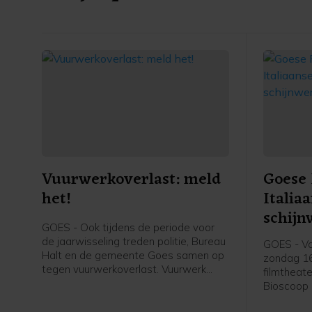
Vuurwerkoverlast: meld
Goese 
het!
Italia
schijn
GOES - Ook tijdens de periode voor
de jaarwisseling treden politie, Bureau
GOES - Va
Halt en de gemeente Goes samen op
zondag 16
tegen vuurwerkoverlast. Vuurwerk
filmtheate
mag je afsteken tijdens de
Bioscoop 
jaarwisseling tussen 18:00 uur en
Goese Fil
02:00 uur Het afsteken van vuurwerk