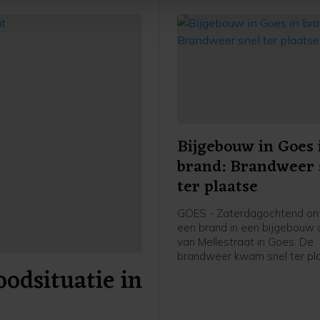
je gemaakte keuze altijd wijzigen of intrekken.
Bijgebouw in Goes 
brand: Brandweer 
ter plaatse
GOES - Zaterdagochtend on
een brand in een bijgebouw a
van Mellestraat in Goes. De
brandweer kwam snel ter pl
odsituatie in
heeft de brand geblust.