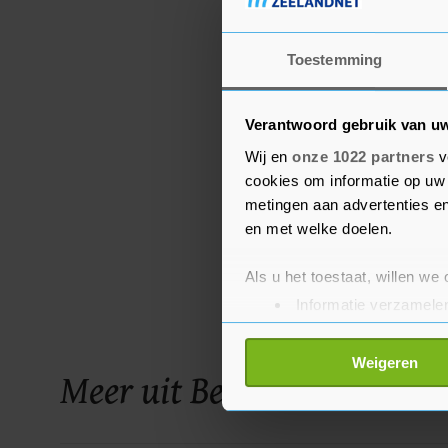
Toestemming
Verantwoord gebruik van u
Wij en
onze 1022 partners
v
cookies om informatie op uw 
metingen aan advertenties en
en met welke doelen.
Als u het toestaat, willen we
Informatie verzamelen
Uw apparaat identific
Lees meer over hoe uw perso
Weigeren
Meer uit Beveland
toestemming op elk moment wi
Met cookies werkt onze websi