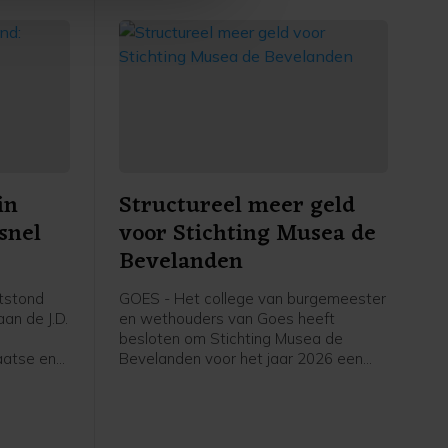
in
Structureel meer geld
snel
voor Stichting Musea de
Bevelanden
tstond
GOES - Het college van burgemeester
an de J.D.
en wethouders van Goes heeft
besloten om Stichting Musea de
aatse en
Bevelanden voor het jaar 2026 een
structurele subsidie van 273.502 euro
toe te kennen. Daarnaast wordt de
subsidie over 2024 vastgesteld op
263.236 euro, met een aanvullende