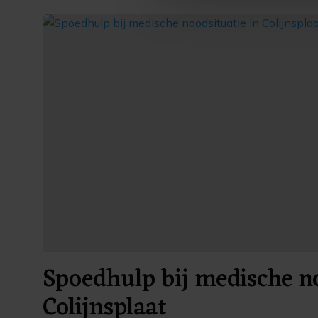
ons cookiebeleid bekijken en 
Spoedhulp bij medische no
Colijnsplaat