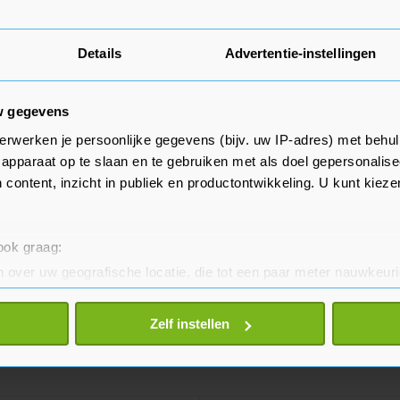
Details
Advertentie-instellingen
w gegevens
erwerken je persoonlijke gegevens (bijv. uw IP-adres) met behul
apparaat op te slaan en te gebruiken met als doel gepersonalise
 content, inzicht in publiek en productontwikkeling. U kunt kiez
 ook graag:
 over uw geografische locatie, die tot een paar meter nauwkeuri
eren door het actief te scannen op specifieke eigenschappen (fing
onlijke gegevens worden verwerkt en stel uw voorkeuren in he
Zelf instellen
jzigen of intrekken in de Cookieverklaring.
te beter en wordt jouw bezoek makkelijker en persoonlijker. O