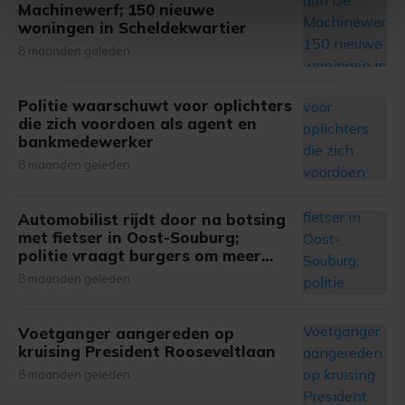
U kunt uw toestemming op elk moment wijzigen of
Machinewerf; 150 nieuwe
intrekken in de Cookieverklaring.
woningen in Scheldekwartier
8 maanden geleden
Met cookies werkt onze website beter en wordt jouw
bezoek makkelijker en persoonlijker. Op
Politie waarschuwt voor oplichters
onze cookiepagina kun je ons cookiebeleid bekijken en je
die zich voordoen als agent en
gemaakte keuze altijd wijzigen of intrekken.
bankmedewerker
8 maanden geleden
Automobilist rijdt door na botsing
met fietser in Oost-Souburg;
politie vraagt burgers om meer
informatie
8 maanden geleden
Voetganger aangereden op
kruising President Rooseveltlaan
8 maanden geleden