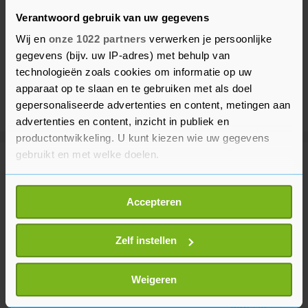
Verantwoord gebruik van uw gegevens
Wij en
onze 1022 partners
verwerken je persoonlijke
gegevens (bijv. uw IP-adres) met behulp van
technologieën zoals cookies om informatie op uw
apparaat op te slaan en te gebruiken met als doel
gepersonaliseerde advertenties en content, metingen aan
advertenties en content, inzicht in publiek en
productontwikkeling. U kunt kiezen wie uw gegevens
gebruikt en met welke doelen.
Meer uit Vlissingen
Als u het toestaat, willen we ook graag:
Accepteren
Informatie verzamelen over uw geografische
Caravan volledig uitgebrand op
locatie, die tot een paar meter nauwkeurig kan zijn
Commandoweg in Vlissingen
Uw apparaat identificeren door het actief te
Zelf instellen
8 maanden geleden
scannen op specifieke eigenschappen (fingerprinting)
Lees meer over hoe uw persoonlijke gegevens worden
Weigeren
verwerkt en stel uw voorkeuren in het
detailgedeelte
in.
Samenwerken aan De