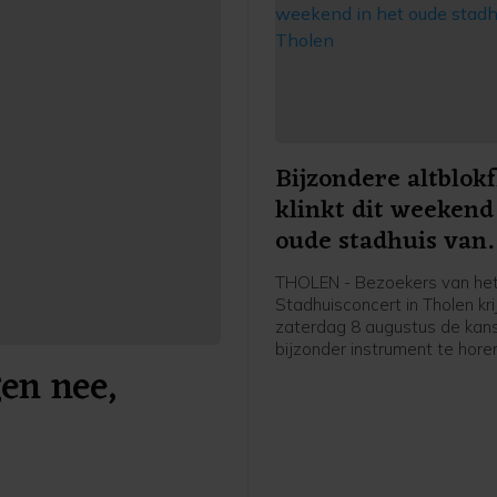
Bijzondere altblokf
klinkt dit weekend
oude stadhuis van
Tholen
THOLEN - Bezoekers van he
Stadhuisconcert in Tholen kr
zaterdag 8 augustus de kan
bijzonder instrument te hore
en nee,
maar zelden klinkt. Sascha
bespeelt dan een speciaal 
altblokfluit, begeleid door cla
Marijn Slappendel. Het conce
om 15.30 uur in het oude sta