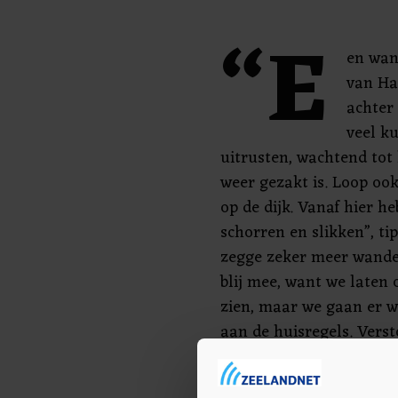
“E
en wan
van Ha
achter 
veel ku
uitrusten, wachtend tot
weer gezakt is. Loop oo
op de dijk. Vanaf hier he
schorren en slikken”, tip
zegge zeker meer wandel
blij mee, want we laten
zien, maar we gaan er w
aan de huisregels. Vers
beschadig niets, blijf o
de lijn. En het is erg l