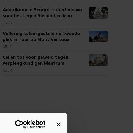
Amerikaanse Senaat steunt nieuwe
sancties tegen Rusland en Iran
19:59
Vollering teleurgesteld na tweede
plek in Tour op Mont Ventoux
18:47
Cel en tbs voor geweld tegen
verpleegkundigen Mentrum
18:34