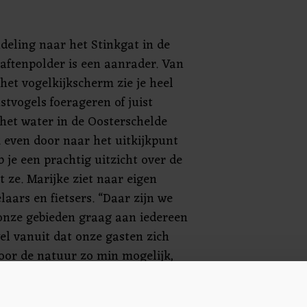
deling naar het Stinkgat in de
aftenpolder is een aanrader. Van
het vogelkijkscherm zie je heel
stvogels foerageren of juist
 het water in de Oosterschelde
k even door naar het uitkijkpunt
b je een prachtig uitzicht over de
t ze. Marijke ziet naar eigen
aars en fietsers. “Daar zijn we
 onze gebieden graag aan iedereen
el vanuit dat onze gasten zich
toor de natuur zo min mogelijk,
p paden en waar nodig de hond aan
euk om vondsten mee naar huis te