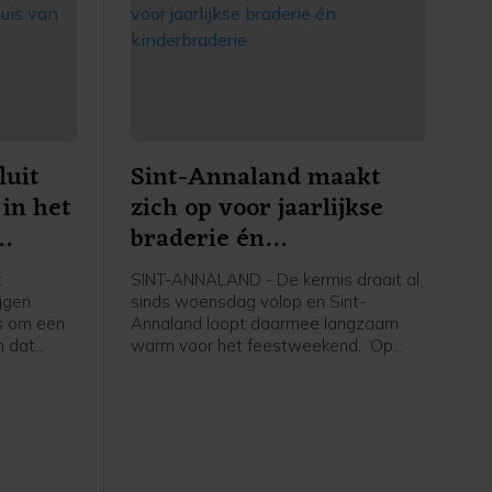
luit
Sint-Annaland maakt
 in het
zich op voor jaarlijkse
braderie én
kinderbraderie
t
SINT-ANNALAND - De kermis draait al
ijgen
sinds woensdag volop en Sint-
s om een
Annaland loopt daarmee langzaam
n dat
warm voor het feestweekend. Op
 Mommertz
zaterdag 8 augustus is het weer tijd
gestemde
voor de jaarlijkse braderie.
vecinist
rt begint
dhuis.