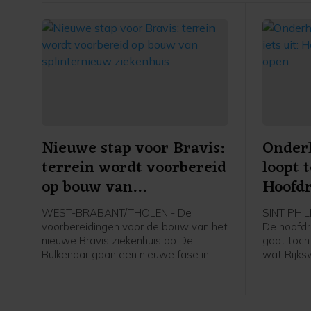
Nieuwe stap voor Bravis:
Onder
terrein wordt voorbereid
loopt t
op bouw van
Hoofdr
splinternieuw ziekenhuis
pas op
WEST-BRABANT/THOLEN - De
SINT PHI
voorbereidingen voor de bouw van het
De hoofdr
nieuwe Bravis ziekenhuis op De
gaat toch
Bulkenaar gaan een nieuwe fase in.
wat Rijks
Vanaf maandag 17 augustus start de
week wel 
gemeente Roosendaal met het
werkzaamh
bouwrijp maken van het terrein. De
waardoor 
daadwerkelijke bouw van het
verwachti