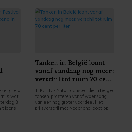
Tanken in België loont
l
vanaf vandaag nog meer:
verschil tot ruim 70 cent
nt-
per liter
zelligheid
THOLEN - Automobilisten die in België
at is wat
tanken, profiteren vanaf woensdag
aterdag 8
van een nog groter voordeel. Het
 tijdens
prijsverschil met Nederland loopt op
nplein
tot ruim 70 cent per liter benzine.
t
de kermis
nmiddels