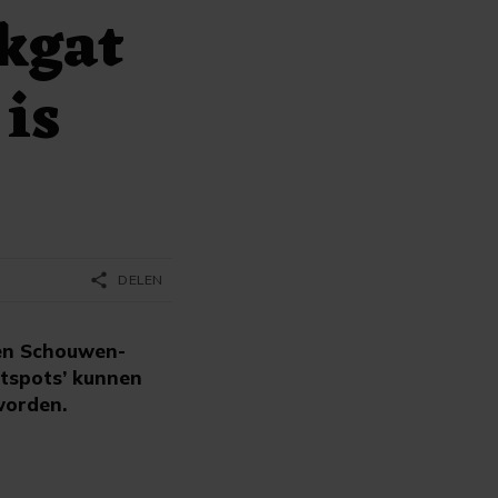
kgat
 is
share
DELEN
 en Schouwen-
otspots’ kunnen
worden.