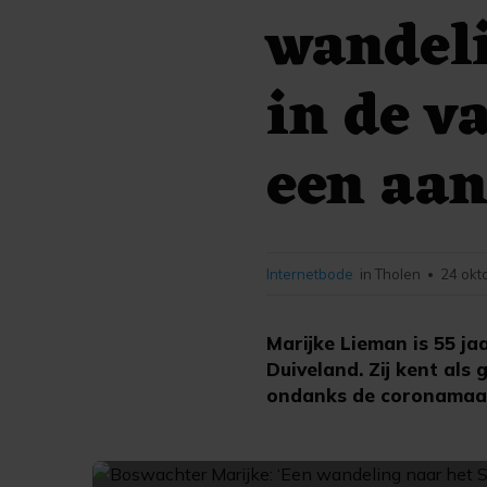
wandeli
in de v
een aan
Internetbode
in Tholen
24 okt
•
Marijke Lieman is 55 j
Duiveland. Zij kent als
ondanks de coronamaat