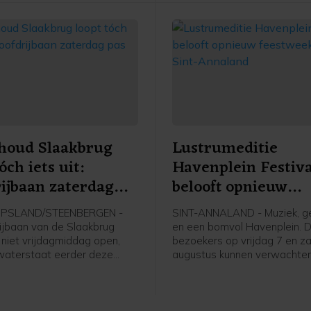
houd Slaakbrug
Lustrumeditie
óch iets uit:
Havenplein Festiva
ijbaan zaterdag
belooft opnieuw
en
feestweekend in Si
LIPSLAND/STEENBERGEN -
SINT-ANNALAND - Muziek, ge
Annaland
ijbaan van de Slaakbrug
en een bomvol Havenplein. D
 niet vrijdagmiddag open,
bezoekers op vrijdag 7 en z
waterstaat eerder deze
augustus kunnen verwachten
had beloofd. De
de vijfde editie van het Have
eden lopen iets uit,
Festival. Het gratis feest val
het verkeer naar
traditiegetrouw samen met 
ng pas vanaf
en jaarlijkse braderie en is i