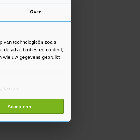
Over
p van technologieën zoals
erde advertenties en content,
en wie uw gegevens gebruikt
g kan zijn
erprinting)
t
detailgedeelte
in. U kunt uw
Accepteren
p onze cookiepagina kun je