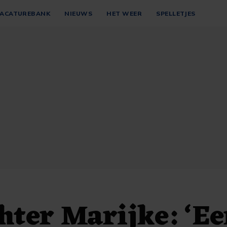
ACATUREBANK
NIEUWS
HET WEER
SPELLETJES
ter Marijke: ‘E