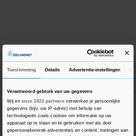
Toestemming
Details
Advertentie-instellingen
Ov
Verantwoord gebruik van uw gegevens
Wij en
onze 1022 partners
verwerken je persoonlijke
Meer uit Beveland
gegevens (bijv. uw IP-adres) met behulp van
technologieën zoals cookies om informatie op uw
apparaat op te slaan en te gebruiken met als doel
Spoedhulp bij medische
gepersonaliseerde advertenties en content, metingen aan
noodsituatie in Colijnsplaat