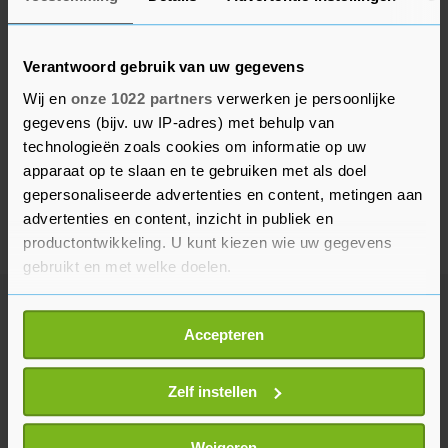
Verantwoord gebruik van uw gegevens
Wij en
onze 1022 partners
verwerken je persoonlijke
gegevens (bijv. uw IP-adres) met behulp van
technologieën zoals cookies om informatie op uw
apparaat op te slaan en te gebruiken met als doel
gepersonaliseerde advertenties en content, metingen aan
advertenties en content, inzicht in publiek en
productontwikkeling. U kunt kiezen wie uw gegevens
gebruikt en met welke doelen.
Als u het toestaat, willen we ook graag:
Meer uit Voetbal
Accepteren
Informatie verzamelen over uw geografische
locatie, die tot een paar meter nauwkeurig kan zijn
Uw apparaat identificeren door het actief te
Zelf instellen
NEC maakt valse start in Eredivisie
en verliest van Telstar
scannen op specifieke eigenschappen (fingerprinting)
1 uur geleden
Lees meer over hoe uw persoonlijke gegevens worden
Weigeren