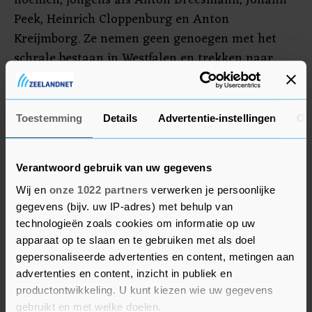
noemen, jongens als Anton Dreesmann, Johann
Peek, Heinrich Cloppenburg en Anton
Kreijmborg. Ze nemen geen genoegen met het
schrale bestaan in Westfalen en trekken naar
Nederland om hun geld te verdienen met de
handel in hoeden en petten en dameskorsetten.
Met de mode en nouveautés die ze introduceren
Toestemming
Details
Advertentie-instellingen
Ov
geven zij ons land een frivoliteit die lang had
ontbroken en ze leggen de basis voor de
Verantwoord gebruik van uw gegevens
massaconsumptie.’
Wij en
onze 1022 partners
verwerken je persoonlijke
gegevens (bijv. uw IP-adres) met behulp van
Drogisterij
technologieën zoals cookies om informatie op uw
apparaat op te slaan en te gebruiken met als doel
Ook Heinrich Bokern trekt in 1870 naar
gepersonaliseerde advertenties en content, metingen aan
Nederland en begint een keten van
advertenties en content, inzicht in publiek en
manufacturenzaken. Gaandeweg slaat de sector
productontwikkeling. U kunt kiezen wie uw gegevens
die hij zelf heeft helpen opbouwen, een richting in
gebruikt en met welke doelen.