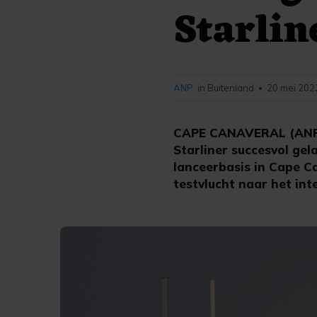
Starlin
ANP
in Buitenland
20 mei 202
•
CAPE CANAVERAL (ANP/
Starliner succesvol gel
lanceerbasis in Cape C
testvlucht naar het in