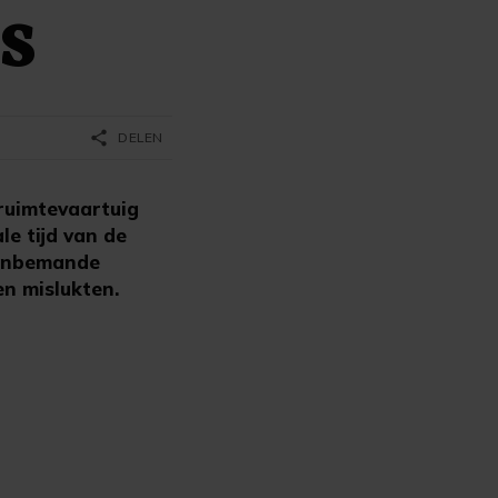
SS
share
DELEN
uimtevaartuig
le tijd van de
 onbemande
en mislukten.