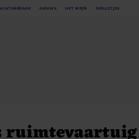
ACATUREBANK
NIEUWS
HET WEER
SPELLETJES
s ruimtevaartuig