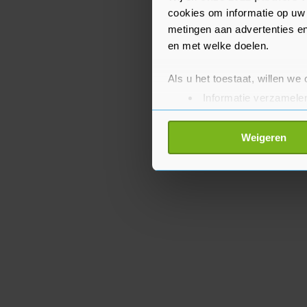
van die missies succesvo
cookies om informatie op uw 
metingen aan advertenties en
en met welke doelen.
Als u het toestaat, willen we
Informatie verzamelen
Uw apparaat identific
Lees meer over hoe uw perso
Weigeren
toestemming op elk moment wi
Met cookies werkt onze websi
ons cookiebeleid bekijken en 