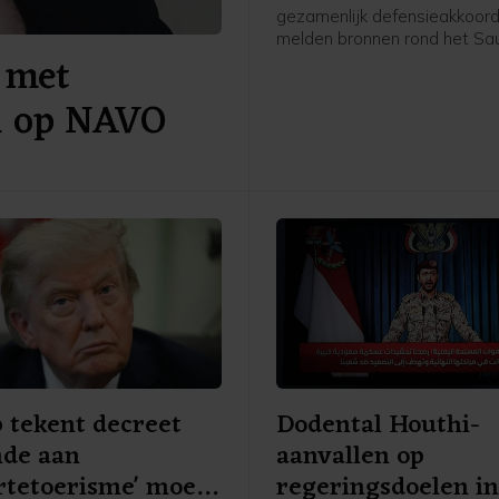
gezamenlijk defensieakkoord
melden bronnen rond het Sa
 met
leger en de regering aan pe
AFP. De drie landen versterk
al op NAVO
daarmee hun defensiesame
tegen de achtergrond van de
tussen de Verenigde Staten e
 tekent decreet
Dodental Houthi-
nde aan
aanvallen op
rtetoerisme' moet
regeringsdoelen i