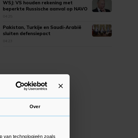
WSJ: VS houden rekening met
beperkte Russische aanval op NAVO
04:25
Pakistan, Turkije en Saudi-Arabië
sluiten defensiepact
04:23
Over
p van technologieën zoals