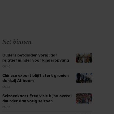
Net binnen
Ouders betaalden vorig jaar
relatief minder voor kinderopvang
06:40
Chinese export blijft sterk groeien
dankzij AI-boom
05:53
Seizoenkaart Eredivisie bijna overal
duurder dan vorig seizoen
05:07