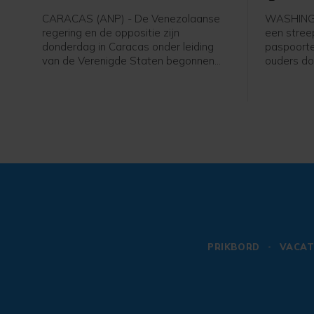
make
CARACAS (ANP) - De Venezolaanse
WASHINGT
regering en de oppositie zijn
een stree
donderdag in Caracas onder leiding
paspoorte
van de Verenigde Staten begonnen
ouders do
aan gesprekken die kunnen leiden tot
de Vereni
een politieke overgang en
staat mis
verkiezingen. De onderhandelingen
president
beginnen zeven maanden na de
president
gevangenneming van president
Op die man
Nicolás Maduro door het Amerikaanse
als "gebo
leger.
PRIKBORD
VACAT