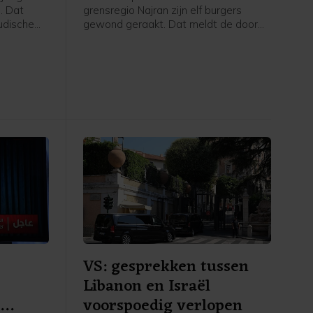
. Dat
grensregio Najran zijn elf burgers
udische
gewond geraakt. Dat meldt de door
rsbureau
Saudi-Arabië geleide militaire coalitie
en
die de internationaal erkende regering
nwerking
van Jemen steunt.
 oorlog
n Iran.
VS: gesprekken tussen
Libanon en Israël
n
voorspoedig verlopen