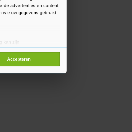
erde advertenties en content,
en wie uw gegevens gebruikt
g kan zijn
erprinting)
t
detailgedeelte
in. U kunt uw
Accepteren
p onze cookiepagina kun je