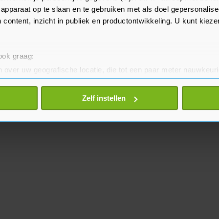
l uitgevoerd.
apparaat op te slaan en te gebruiken met als doel gepersonalise
 content, inzicht in publiek en productontwikkeling. U kunt kiez
 ook graag:
 over uw geografische locatie, die tot een paar meter nauwkeuri
eren door het actief te scannen op specifieke eigenschappen (fing
onlijke gegevens worden verwerkt en stel uw voorkeuren in he
Zelf instellen
jzigen of intrekken in de Cookieverklaring.
te beter en wordt jouw bezoek makkelijker en persoonlijker. O
je gemaakte keuze altijd wijzigen of intrekken.