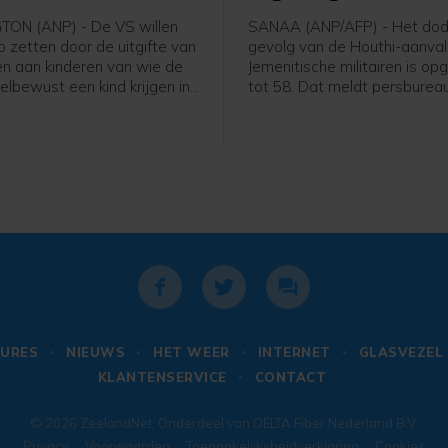
n
Jemen opgelopen
ON (ANP) - De VS willen
SANAA (ANP/AFP) - Het dode
p zetten door de uitgifte van
gevolg van de Houthi-aanval
n aan kinderen van wie de
Jemenitische militairen is op
elbewust een kind krijgen in
tot 58. Dat meldt persburea
gde Staten en daarbij de
basis van een militaire bron.
leiden. Daartoe heeft
de dag werd nog een dertig
 Donald Trump een
gemeld.
ieel decreet uitgevaardigd.
ier wil Trump wat hij ziet
ortetoerisme" tegengaan.
URES
NIEUWS
HET WEER
INTERNET
GLASVEZEL
KLANTENSERVICE
CONTACT
© 2026
ZeelandNet
. Onderdeel van
DELTA Fiber Nederland B.V.
Privacy
Voorwaarden
Toegankelijksheidverklaring
Cookies