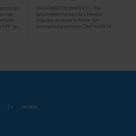
ntal als
WASHINGTON (ANP/AFP) - De
len op
gesprekken tussen de Libanese
gelopen
regering en Israël in Rome zijn
u AFP op
voorspoedig verlopen. Dat meldt Al
 Eerder op
Jazeera op gezag van een
tal doden
woordvoerder van het Amerikaanse
ministerie van Buitenlandse Zaken. De
VS treden in de onderhandelingen op
als bemiddelaar.
TV
MOBIEL