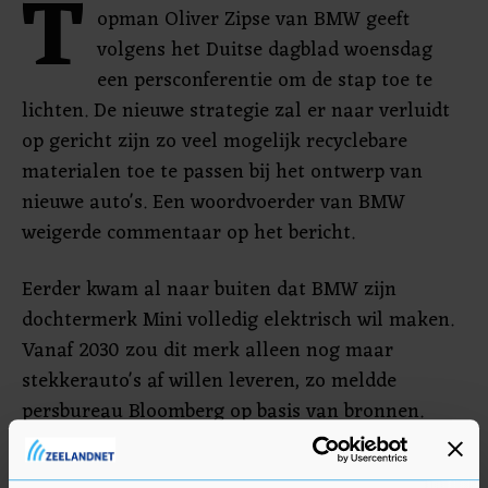
T
opman Oliver Zipse van BMW geeft
volgens het Duitse dagblad woensdag
een persconferentie om de stap toe te
lichten. De nieuwe strategie zal er naar verluidt
op gericht zijn zo veel mogelijk recyclebare
materialen toe te passen bij het ontwerp van
nieuwe auto's. Een woordvoerder van BMW
weigerde commentaar op het bericht.
Eerder kwam al naar buiten dat BMW zijn
dochtermerk Mini volledig elektrisch wil maken.
Vanaf 2030 zou dit merk alleen nog maar
stekkerauto's af willen leveren, zo meldde
persbureau Bloomberg op basis van bronnen.