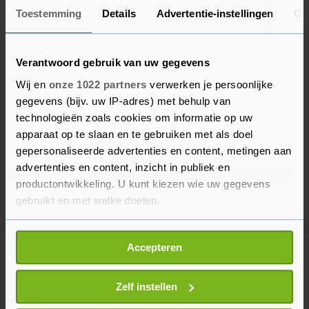
Toestemming
Details
Advertentie-instellingen
Ov
Verantwoord gebruik van uw gegevens
Wij en
onze 1022 partners
verwerken je persoonlijke
gegevens (bijv. uw IP-adres) met behulp van
technologieën zoals cookies om informatie op uw
apparaat op te slaan en te gebruiken met als doel
gepersonaliseerde advertenties en content, metingen aan
advertenties en content, inzicht in publiek en
productontwikkeling. U kunt kiezen wie uw gegevens
gebruikt en met welke doelen.
Als u het toestaat, willen we ook graag:
Accepteren
Informatie verzamelen over uw geografische
Meer uit Financieel
locatie, die tot een paar meter nauwkeurig kan zijn
Uw apparaat identificeren door het actief te
Zelf instellen
scannen op specifieke eigenschappen (fingerprinting)
Wall Street sluit hoger na