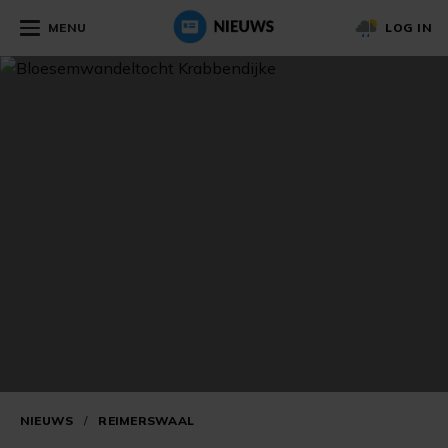
MENU
LOG IN
NIEUWS
/
REIMERSWAAL