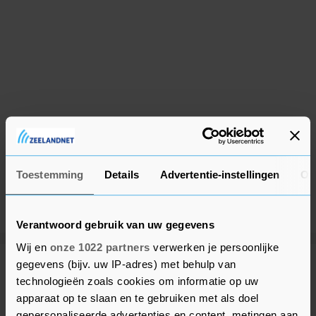
Toestemming
Details
Advertentie-instellingen
Ov
Verantwoord gebruik van uw gegevens
Wij en
onze 1022 partners
verwerken je persoonlijke
gegevens (bijv. uw IP-adres) met behulp van
Meer uit Reimerswaal
technologieën zoals cookies om informatie op uw
apparaat op te slaan en te gebruiken met als doel
gepersonaliseerde advertenties en content, metingen aan